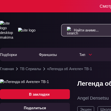
Смот
Подборки
Франшизы
Тип
Главная
ТВ Сериалы
«Легенда об Ангеле» ТВ-1
Легенда об
В закладки
Angel Densetsu
Поделиться
Экшен
Школ