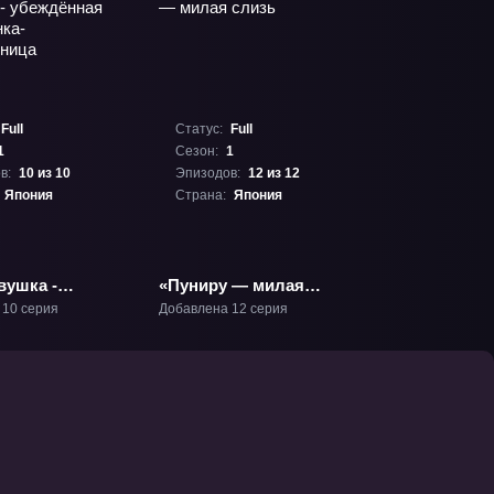
Full
Статус:
Full
1
Сезон:
1
в:
10 из 10
Эпизодов:
12 из 12
Япония
Страна:
Япония
вушка -
«Пуниру — милая
ная
слизь» ТВ-1
 10 серия
Добавлена 12 серия
нка-
нница» ТВ-1