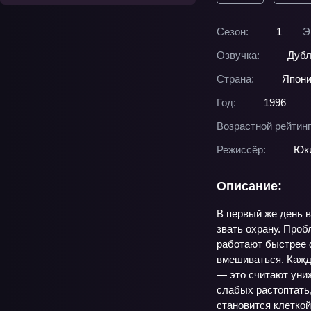
Сезон:
1
Э
Озвучка:
Дубл
Страна:
Япон
Год:
1996
Возрастной рейтинг
Режиссёр:
Юки
Описание:
В первый же день в
звать охрану. Проб
работают быстрее ф
вмешиваться. Кажд
— это считают униж
слабых растоптать,
становится клеткой