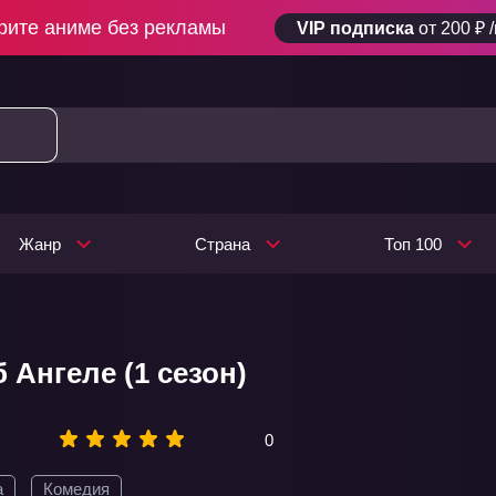
рите аниме без рекламы
VIP подписка
от 200 ₽ 
Жанр
Страна
Топ 100
 Ангеле (1 сезон)
0
а
Комедия