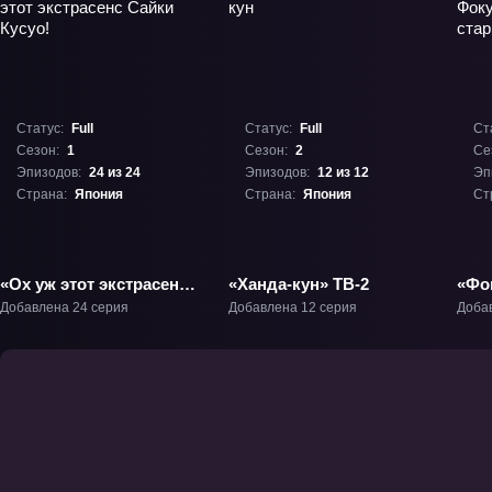
Статус:
Full
Статус:
Full
Ст
Сезон:
1
Сезон:
2
Се
Эпизодов:
24 из 24
Эпизодов:
12 из 12
Эп
Страна:
Япония
Страна:
Япония
Ст
«Ох уж этот экстрасенс
«Ханда-кун» ТВ-2
«Фо
Сайки Кусуо!» ТВ-1
ста
Добавлена 24 серия
Добавлена 12 серия
Доба