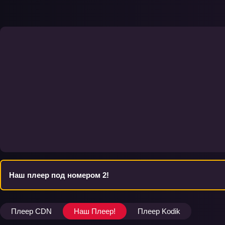
Наш плеер под номером 2!
Плеер CDN
Наш Плеер!
Плеер Kodik