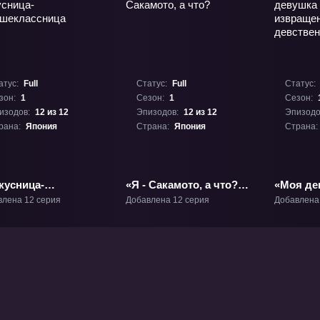
атус:
Full
Статус:
Full
Статус:
зон:
1
Сезон:
1
Сезон:
изодов:
12 из 12
Эпизодов:
12 из 12
Эпизодо
рана:
Япония
Страна:
Япония
Страна:
кусница-
«Я - Сакамото, а что?»
«Моя де
ршеклассница» ТВ-1
ТВ-1
убеждён
влена 12 серия
Добавлена 12 серия
Добавлена
извраще
девстве