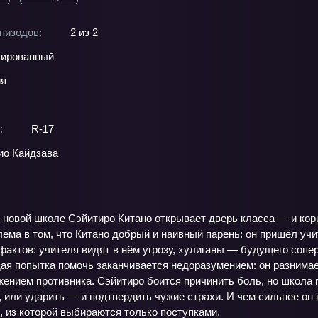
пизодов:
2 из 2
ированный
ия
:
R-17
о Кайдзава
 новой школе Сэйитиро Китано открывает дверь класса — и кори
лема в том, что Китано добрый и наивный парень: он пришёл учи
актов: учителя видят в нём угрозу, хулиганы — будущего сопе
ая попытка помочь заканчивается недоразумением: он разнимае
ением противника. Сэйитиро боится причинить боль, но школа п
 или ударить — и подтвердить чужие страхи. И чем сильнее он
, из которой выбираются только поступками.