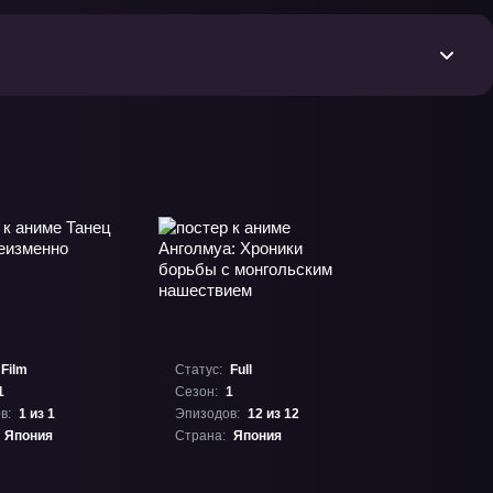
Film
Статус:
Full
1
Сезон:
1
в:
1 из 1
Эпизодов:
12 из 12
Япония
Страна:
Япония