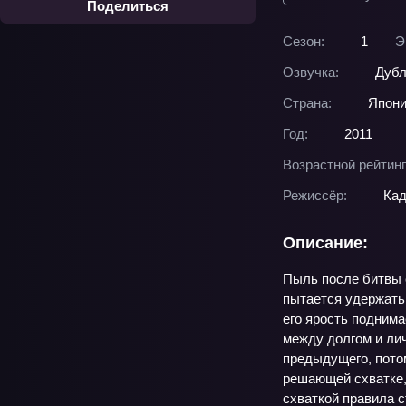
Поделиться
Сезон:
1
Э
Озвучка:
Дубл
Страна:
Япон
Год:
2011
Возрастной рейтинг
Режиссёр:
Кад
Описание:
Пыль после битвы с
пытается удержать 
его ярость подним
между долгом и лич
предыдущего, потом
решающей схватке, 
схваткой правила с