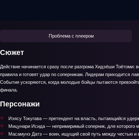
Проблема с плеером
Сюжет
Действие начинается сразу после разгрома Хидэёши Тоётоми: в
правила и готовят удар по соперникам. Лидерам приходится ла
События ускоряются, когда молодые бойцы пытаются превзойти 
финала.
Персонажи
Иэясу Токугава — претендент на власть, пытающийся удерж
Мицунари Исида — непримиримый соперник, для которого 
Масамунэ Датэ — воин, ищущий свой путь между честью и 