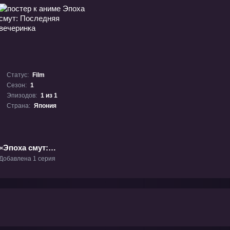
Статус:
Film
Сезон:
1
Эпизодов:
1 из 1
Страна:
Япония
«Эпоха смут:
Последняя вечеринка»
Добавлена 1 серия
Фильм-1