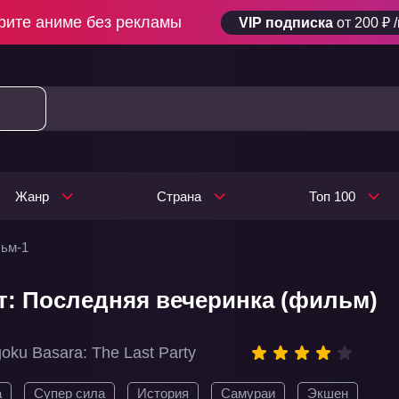
рите аниме без рекламы
VIP подписка
от 200 ₽ 
Жанр
Страна
Топ 100
льм-1
т: Последняя вечеринка (фильм)
oku Basara: The Last Party
а
Супер сила
История
Самураи
Экшен