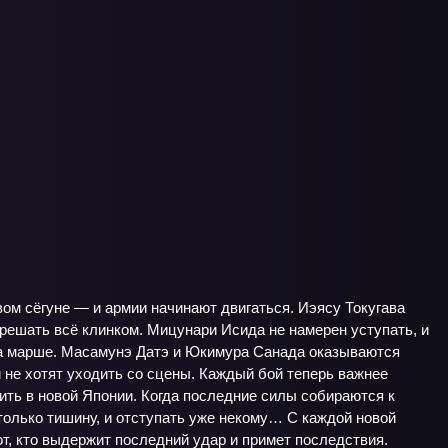
вом сёгуне — и армии начинают двигаться. Иэясу Токугава
к решать всё клинком. Мицунари Исида не намерен уступать, и
 на марше. Масамунэ Датэ и Юкимура Санада оказываются
 не хотят уходить со сцены. Каждый бой теперь важнее
ить в новой Японии. Когда последние силы собираются к
только тишину, и отступать уже некому… С каждой новой
тот, кто выдержит последний удар и примет последствия.