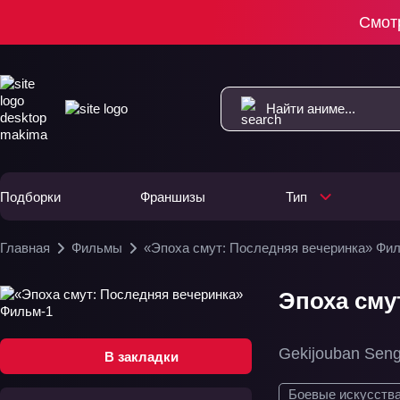
Смот
Подборки
Франшизы
Тип
Главная
Фильмы
«Эпоха смут: Последняя вечеринка» Фи
Эпоха сму
Gekijouban Seng
В закладки
Боевые искусств