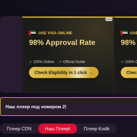
Наш плеер под номером 2!
Плеер CDN
Наш Плеер!
Плеер Kodik