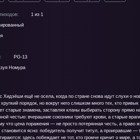
пизодов:
1 из 1
ированный
ия
:
PG-13
зуя Номура
 Хидэёши ещё не осела, когда по стране снова идут слухи о но
хрупкий порядок, но вокруг него слишком много тех, кто привы
ает старые знамена, заставляя кланы выбирать сторону прямо
ной честью: вчерашние союзники требуют крови, а старые враги
у что цена поражения — не просто потерянная честь, а право ж
становится ясно: победитель получит титул, а проигравшие — 
тираются: здесь побеждает не тот, кто громче кричит о мире, а 