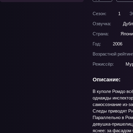
Сезон:
1
Э
Озвучка:
Дубл
Страна:
Япон
Год:
2006
Возрастной рейтинг
Режиссёр:
Му
Описание:
В куполе Ромдо всё
однажды инспектор
самосознание из‑за
Следы приводят Рил
Параллельно в Ром
девушка-пришелица
яснее: за фасадом 