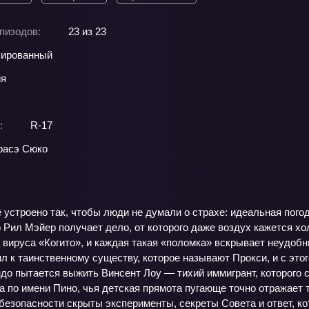
пизодов:
23 из 23
ированный
ия
:
R-17
расэ Сюко
 устроено так, чтобы люди не думали о страхе: идеальная погод
 Рил Мэйер получает дело, от которого даже воздух кажется хо
 вируса «Когито», и каждая такая «поломка» вскрывает неудобн
 к таинственному существу, которое называют Прокси, и с это
до пытается выжить Винсент Лоу — тихий иммигрант, которого 
 по имени Пино, чья детская прямота пугающе точно отражает 
безопасности скрыты эксперименты, секреты Совета и ответ, к