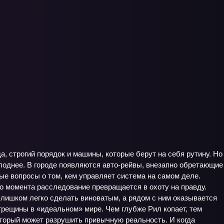
а, строгий порядок и машины, которые берут на себя рутину. Но
лоднее. В городе появляются авто-рейвы, внезапно обретающие
ые вопросы о том, кем управляет система на самом деле.
го момента расследование превращается в охоту на правду.
слишком легко сделать виноватым, а рядом с ним оказывается
трещины в «идеальном» мире. Чем глубже Рил копает, тем
оторый может разрушить привычную реальность. И когда