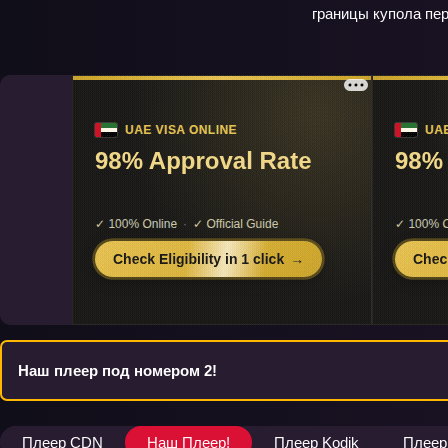
границы купола пе
Наш плеер под номером 2!
Плеер CDN
Наш Плеер!
Плеер Kodik
Плеер 