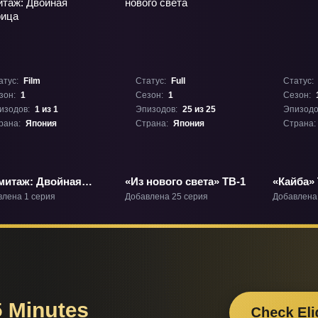
атус:
Film
Статус:
Full
Статус:
зон:
1
Сезон:
1
Сезон:
изодов:
1 из 1
Эпизодов:
25 из 25
Эпизодо
рана:
Япония
Страна:
Япония
Страна:
митаж: Двойная
«Из нового света» ТВ-1
«Кайба» 
рица» Фильм-1
влена 1 серия
Добавлена 25 серия
Добавлена