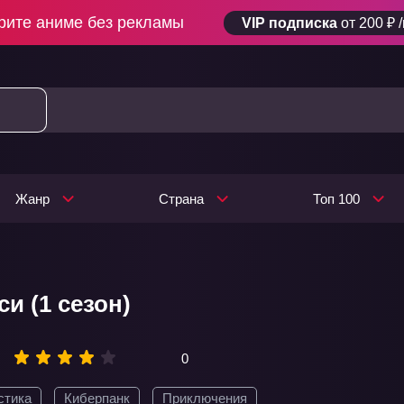
рите аниме без рекламы
VIP подписка
от 200 ₽ 
Жанр
Страна
Топ 100
и (1 сезон)
0
стика
Киберпанк
Приключения