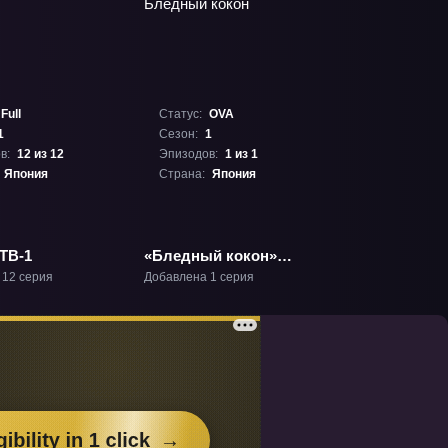
Full
Статус:
OVA
1
Сезон:
1
в:
12 из 12
Эпизодов:
1 из 1
Япония
Страна:
Япония
ТВ-1
«Бледный кокон»
ОВА-1
 12 серия
Добавлена 1 серия