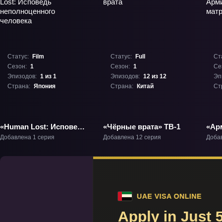
Статус:
Film
Статус:
Full
Ст
Сезон:
1
Сезон:
1
Се
Эпизодов:
1 из 1
Эпизодов:
12 из 12
Эп
Страна:
Япония
Страна:
Китай
Ст
«Human Lost: Исповедь
«Чёрные врата» ТВ-1
«Ар
неполноценного
мат
Добавлена 1 серия
Добавлена 12 серия
Доба
человека» Фильм-1