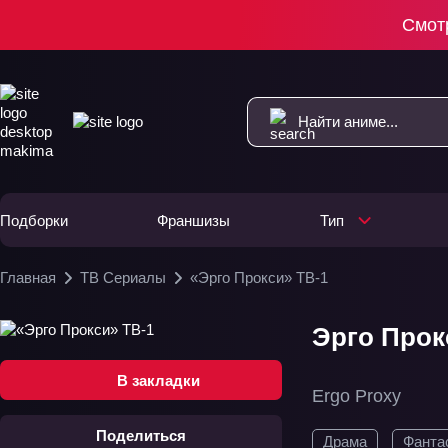
Смот
Подборки
Франшизы
Тип
Главная
ТВ Сериалы
«Эрго Прокси» ТВ-1
Эрго Прокс
В закладки
Ergo Proxy
Поделиться
Драма
Фанта