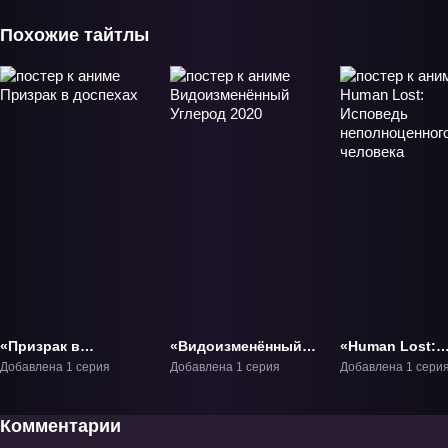
Похожие тайтлы
«Призрак в
«Видоизменённый
«Human Lost:
доспехах» Фильм-1
Углерод 2020»
Исповедь
Добавлена 1 серия
Добавлена 1 серия
Добавлена 1 сери
Фильм-1
неполноценног
человека» Фил
Комментарии