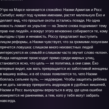
Утро на Марсе начинается спокойно: Наоми Армитаж и Росс
Силибус живут под чужими именами, растят маленькую Ёко и
делают вид, что прошлые охоты остались позади. Но одна
новость ломает их укрытие — на Земле снова поднимают тему
прав «не людей», и вокруг этого мгновенно собираются те, кому
выгодны страх и ненависть. Россу предлагают выступить
лицом реформы, а Наоми чувствует, что за громкими лозунгами
прячется ловушка: слишком много неизвестных людей
интересуются их семьёй и слишком часто звучит слово «клон».
Когда нападение происходит прямо среди мирных улиц,
становится ясно, что цель — не политика, а они сами. Ёко
впервые видит, как мать превращается из заботливой женщины
в машину войны, и в её глазах появляется то, чего Наоми
боялась сильнее пуль, — недоверие. Чтобы защитить ребёнка
и не дать заговору превратить андроидов в удобных мишеней,
Наоми и Росс вынуждены вернуться в игру, где цена ошибки
измеряется не ранениями, а тем, кого у тебя могут забрать
навсегда.