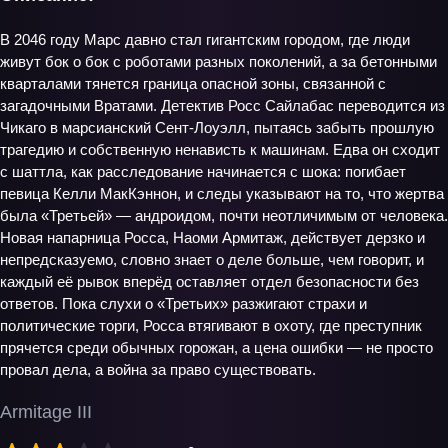
В 2046 году Марс давно стал гигантским городом, где люди
живут бок о бок с роботами разных поколений, а за бетонными
кварталами тянется граница опасной зоны, связанной с
загадочными Вратами. Детектив Росс Сайлабас переводится из
Чикаго в марсианский Сент‑Лоуэлл, пытаясь забыть прошлую
трагедию и собственную ненависть к машинам. Едва он сходит
с шаттла, как расследование начинается с шока: погибает
певица Келли МакКэннон, и следы указывают на то, что жертва
была «Третьей» — андроидом, почти неотличимым от человека.
Новая напарница Росса, Наоми Армитаж, действует дерзко и
непредсказуемо, словно знает о деле больше, чем говорит, и
каждый её рывок вперёд оставляет отдел безопасности без
ответов. Пока слухи о «Третьих» разжигают страхи и
политические торги, Росса втягивают в охоту, где преступник
прячется среди обычных горожан, а цена ошибки — не просто
провал дела, а война за право существовать.
Armitage III