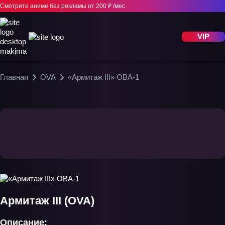
Смотрите аниме без рекламы
от 200 ₽ /мес
VIP
Главная
OVA
«Армитаж III» ОВА-1
Армитаж III (OVA)
Описание: