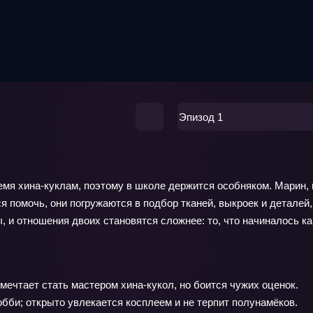
Эпизод 1
мя хина-куклам, поэтому в школе держится особняком. Марин, н
я помочь, они погружаются в подбор тканей, выкроек и деталей,
, и отношения двоих становятся сложнее: то, что начиналось ка
ечтает стать мастером хина-кукол, но боится чужих оценок.
обби; открыто увлекается косплеем и не терпит полунамёков.