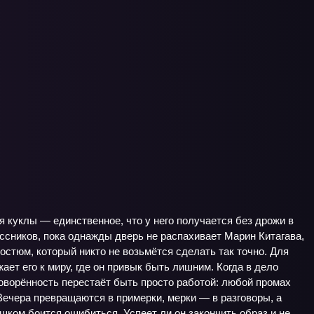
 куклы — единственное, что у него получается без дрожи в
ассников, пока однажды дверь не распахивает Марин Китагава,
остюм, который никто не возьмётся сделать так точно. Для
жает его к миру, где он привык быть лишним. Когда в дело
оворённость перестаёт быть просто работой: любой промах
Вечера превращаются в примерки, мерки — в разговоры, а
ком боится ошибиться. Успеет ли он закончить образ и не