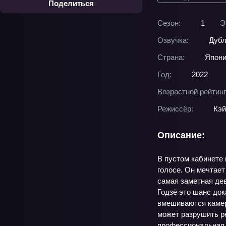
Поделиться
Сезон:
1
Э
Озвучка:
Дубл
Страна:
Япон
Год:
2022
Возрастной рейтинг
Режиссёр:
Кэй
Описание:
В пустом кабинете 
голосе. Он мечтает
самая заметная дев
Годзё это шанс док
вмешиваются камер
может разрушить р
профессиональная 