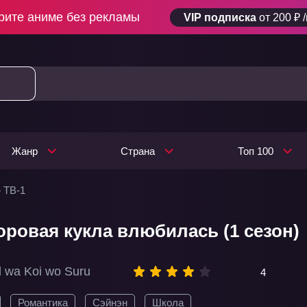
рите аниме без рекламы
VIP подписка
от 200 ₽ 
Жанр
Страна
Топ 100
 ТВ-1
ровая кукла влюбилась (1 сезон)
l wa Koi wo Suru
4
Романтика
Сэйнэн
Школа