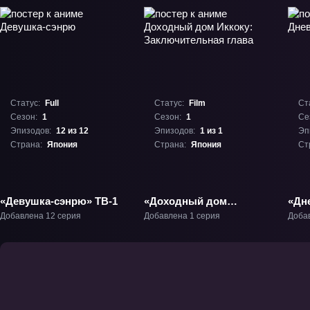
Статус:
Full
Статус:
Film
Ст
Сезон:
1
Сезон:
1
Се
Эпизодов:
12 из 12
Эпизодов:
1 из 1
Эп
Страна:
Япония
Страна:
Япония
Ст
«Девушка-сэнрю» ТВ-1
«Доходный дом
«Дн
Иккоку:
ОВА
Добавлена 12 серия
Добавлена 1 серия
Доба
Заключительная глава»
Фильм-1