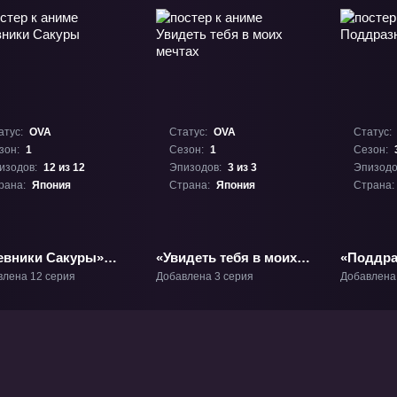
атус:
OVA
Статус:
OVA
Статус:
зон:
1
Сезон:
1
Сезон:
изодов:
12 из 12
Эпизодов:
3 из 3
Эпизодо
рана:
Япония
Страна:
Япония
Страна:
евники Сакуры»
«Увидеть тебя в моих
«Поддра
-1
мечтах» ОВА-1
Такаги 3
влена 12 серия
Добавлена 3 серия
Добавлена