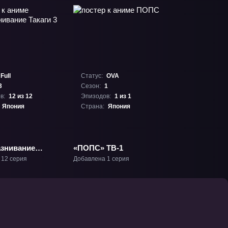
Full
Статус:
OVA
3
Сезон:
1
в:
12 из 12
Эпизодов:
1 из 1
Япония
Страна:
Япония
знивание
«ПОПС» ТВ-1
» ТВ-3
 12 серия
Добавлена 1 серия