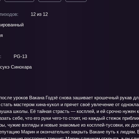
пизодов:
12 из 12
ированный
ия
:
PG-13
сукэ Синохара
после уроков Вакана Годзё снова зашивает крошечный рукав для
 стать мастером хина-кукол и прячет своё увлечение от однокл
ушка школы. Её тайная страсть — косплей, и ей срочно нужен к
азать себе, что его руки чего-то стоят, но каждый стежок прибли
ы, чужие взгляды и новые знакомые из косплей-тусовки, их дог
епутацию Марин и окончательно закрыть Вакане путь к людям. 
дистанция постоянно трещит: Марин слишком открыта, а он слиш