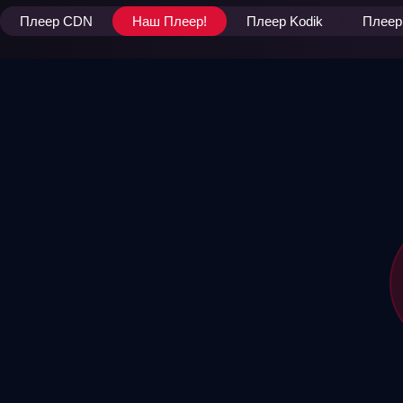
Плеер CDN
Наш Плеер!
Плеер Kodik
Плеер 