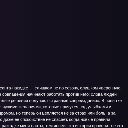
-санта‑накидке — слишком не по сезону, слишком уверенную,
е совпадения начинают работать против него: слова людей
ошлые решения получают странные «переиздания». В попытке
 с чужими желаниями, которые прячутся под улыбками и
мом, но теперь он цепляется не за страх или боль, а за
о даже её спокойствие не спасает, когда новые правила
к разгадке мини-санты, тем яснее: эта история проверит не его