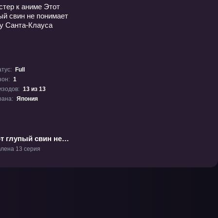
тус:
Full
зон:
1
изодов:
13 из 13
рана:
Япония
т глупый свин не
мает мечту Санта-
лена 13 серия
са» ТВ-1