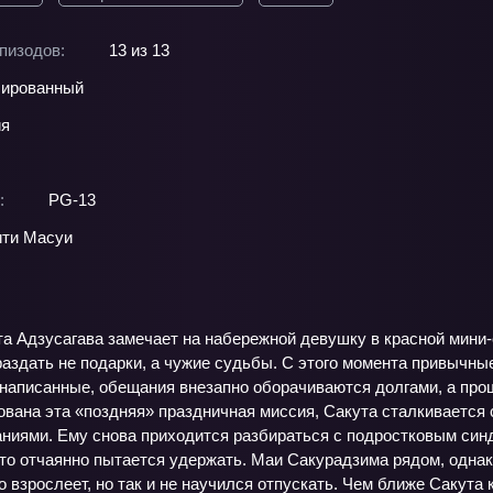
пизодов:
13 из 13
ированный
ия
:
PG-13
ти Масуи
та Адзусагава замечает на набережной девушку в красной мини
аздать не подарки, а чужие судьбы. С этого момента привычны
е написанные, обещания внезапно оборачиваются долгами, а пр
ована эта «поздняя» праздничная миссия, Сакута сталкивается
иями. Ему снова приходится разбираться с подростковым синдро
‑то отчаянно пытается удержать. Маи Сакурадзима рядом, однак
о взрослеет, но так и не научился отпускать. Чем ближе Сакута 