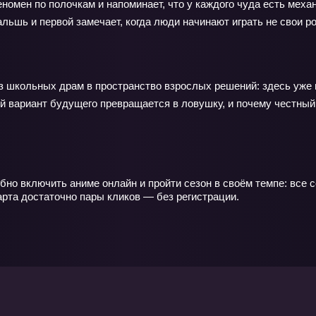
номен по полочкам и напоминает, что у каждого чуда есть меха
льшь и первой замечает, когда люди начинают играть не свои ро
 школьных драм в пространство взрослых решений: здесь уже н
й вариант будущего превращается в ловушку, и почему честный
бно включить аниме онлайн и пройти сезон в своём темпе: все 
арта достаточно пары кликов — без регистрации.