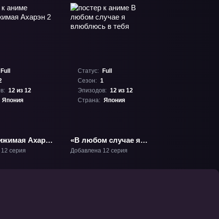
Full
Статус:
Full
2
Сезон:
1
в:
12 из 12
Эпизодов:
12 из 12
Япония
Страна:
Япония
ижимая Ахарэн
«В любом случае я
влюблюсь в тебя» ТВ-1
 12 серия
Добавлена 12 серия