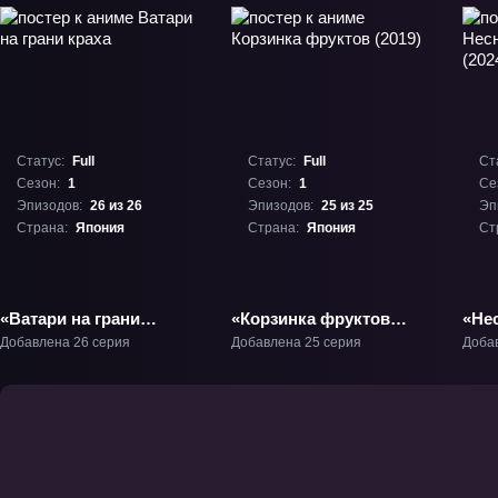
Статус:
Full
Статус:
Full
Ст
Сезон:
1
Сезон:
1
Се
Эпизодов:
26 из 26
Эпизодов:
25 из 25
Эп
Страна:
Япония
Страна:
Япония
Ст
«Ватари на грани
«Корзинка фруктов
«Не
краха» ТВ-1
(2019)» ТВ-1
при
Добавлена 26 серия
Добавлена 25 серия
Доба
ТВ-