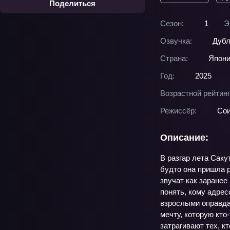
Поделиться
Сезон:
1
Э
Озвучка:
Дубл
Страна:
Япон
Год:
2025
Возрастной рейтинг
Режиссёр:
Сои
Описание:
В разгар лета Саку
будто она пришла р
звучат как заране
понять, кому адрес
взрослыми оправдан
мечту, которую кто
затрагивают тех, кт