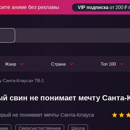
рите аниме без рекламы
VIP подписка
от 200 ₽ 
Жанр
Страна
Топ 100
у Санта-Клауса» ТВ-1
ый свин не понимает мечту Санта-К
орый не понимает мечты Санта-Клауса
рама
Сверхъестественное
Школа