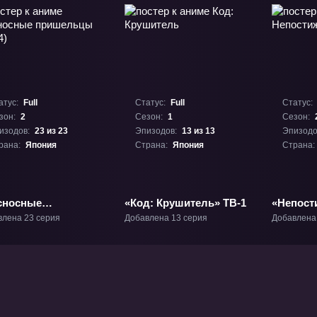
атус:
Full
Статус:
Full
Статус:
зон:
2
Сезон:
1
Сезон:
изодов:
23 из 23
Эпизодов:
13 из 13
Эпизодо
рана:
Япония
Страна:
Япония
Страна:
сносные
«Код: Крушитель» ТВ-1
«Непост
шельцы (2024)»
2» ТВ-2
влена 23 серия
Добавлена 13 серия
Добавлена
2