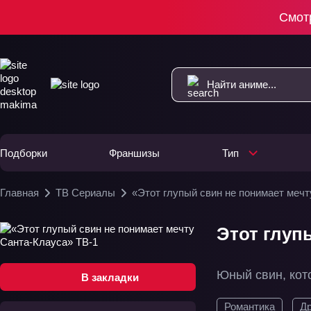
Смот
Подборки
Франшизы
Тип
Главная
ТВ Сериалы
«Этот глупый свин не понимает мечт
Этот глуп
Юный свин, кот
В закладки
Романтика
Д