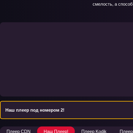
смелость, а способ
Наш плеер под номером 2!
Плеер CDN
Наш Плеер!
Плеер Kodik
Плеер 