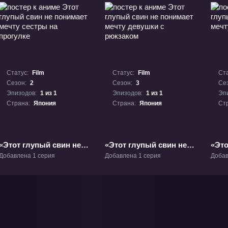
Статус:
Film
Статус:
Film
Ста
Сезон:
2
Сезон:
3
Се
Эпизодов:
1 из 1
Эпизодов:
1 из 1
Эп
Страна:
Япония
Страна:
Япония
Ст
«Этот глупый свин не
«Этот глупый свин не
«Это
понимает мечту сестры
понимает мечту
пони
Добавлена 1 серия
Добавлена 1 серия
Добав
на прогулке» Фильм-2
девушки с рюкзаком»
Клау
Фильм-3