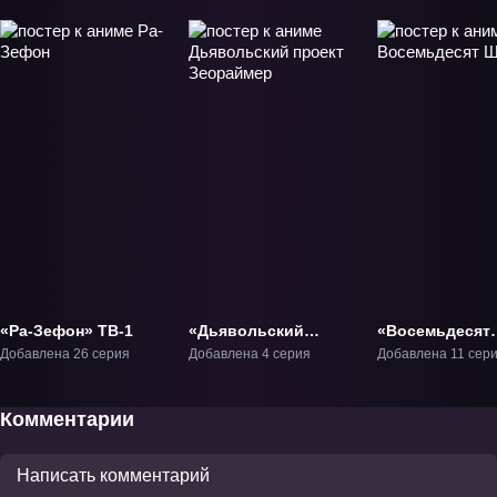
«Ра-Зефон» ТВ-1
«Дьявольский
«Восемьдесят
проект Зеораймер»
Шесть» ТВ-1
Добавлена 26 серия
Добавлена 4 серия
Добавлена 11 сер
ОВА-1
Комментарии