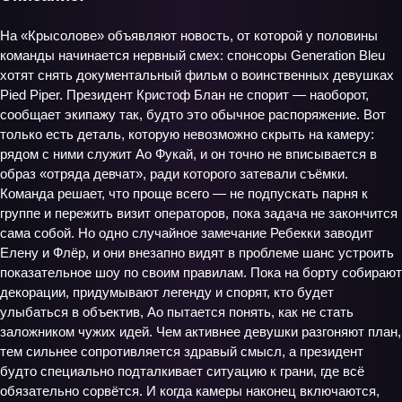
На «Крысолове» объявляют новость, от которой у половины
команды начинается нервный смех: спонсоры Generation Bleu
хотят снять документальный фильм о воинственных девушках
Pied Piper. Президент Кристоф Блан не спорит — наоборот,
сообщает экипажу так, будто это обычное распоряжение. Вот
только есть деталь, которую невозможно скрыть на камеру:
рядом с ними служит Ао Фукай, и он точно не вписывается в
образ «отряда девчат», ради которого затевали съёмки.
Команда решает, что проще всего — не подпускать парня к
группе и пережить визит операторов, пока задача не закончится
сама собой. Но одно случайное замечание Ребекки заводит
Елену и Флёр, и они внезапно видят в проблеме шанс устроить
показательное шоу по своим правилам. Пока на борту собирают
декорации, придумывают легенду и спорят, кто будет
улыбаться в объектив, Ао пытается понять, как не стать
заложником чужих идей. Чем активнее девушки разгоняют план,
тем сильнее сопротивляется здравый смысл, а президент
будто специально подталкивает ситуацию к грани, где всё
обязательно сорвётся. И когда камеры наконец включаются,