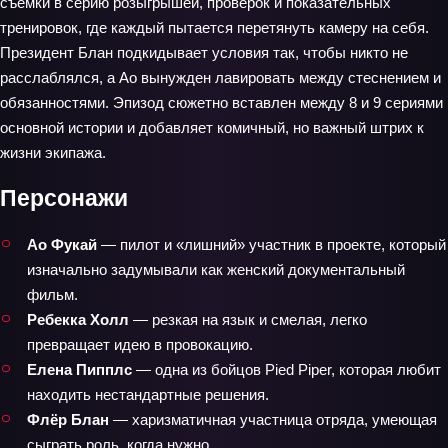
съёмки в серию розыгрышей, проверок и показательных
тренировок, где каждый пытается перетянуть камеру на себя.
Президент Блан подкидывает условия так, чтобы никто не
расслаблялся, а Ао вынужден лавировать между стеснением и
обязанностями. Эпизод сюжетно вставлен между 8 и 9 сериями
основной истории и добавляет комичный, но важный штрих к
жизни экипажа.
Персонажи
Ао Фукай
— пилот и «лишний» участник в проекте, который
изначально задумывали как женский документальный
фильм.
Ребекка Холл
— резкая на язык и смелая, легко
превращает идею в провокацию.
Елена Пипплс
— одна из бойцов Pied Piper, которая любит
находить нестандартные решения.
Флёр Блан
— харизматичная участница отряда, умеющая
сыграть роль, когда нужно.