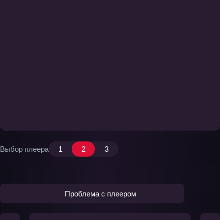
Выбор плеера
1
2
3
Проблема с плеером