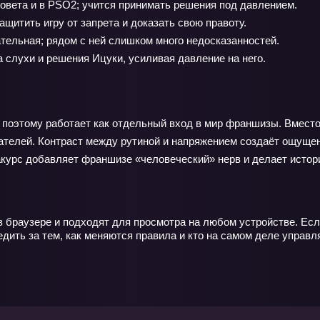
совета и в PSO2; учится принимать решения под давлением.
щитить игру от запрета и доказать свою правоту.
ельная; рядом с ней слишком много недосказанностей.
 слухи и решения Ицуки, усиливая давление на него.
поэтому работает как отдельный вход в мир франшизы. Вместо 
ателей. Контраст между рутиной и напряжением создаёт ощущен
акурс добавляет франшизе «человеческий» нерв и делает истори
 в браузере и подходят для просмотра на любом устройстве. Е
дить за тем, как меняются правила и кто на самом деле управ