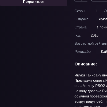
Поделиться
Сезон:
1
Э
Озвучка:
Дубл
Страна:
Япон
Год:
2016
Возрастной рейтинг
Режиссёр:
Кэй
Описание:
Ицуки Тачибану вне
Президент совета 
онлайн‑игру PSO2 и
на кону доверие Ри
обычной проверкой 
вокруг ведут себя 
слишком сдержанная