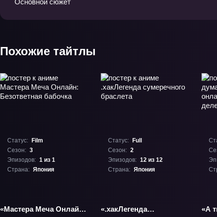
Основной сюжет
Похожие тайтлы
Статус:
Film
Статус:
Full
Ст
Сезон:
3
Сезон:
2
Се
Эпизодов:
1 из 1
Эпизодов:
12 из 12
Эп
Страна:
Япония
Страна:
Япония
Ст
«Мастера Меча Онлайн:
«.хакЛегенда
«А т