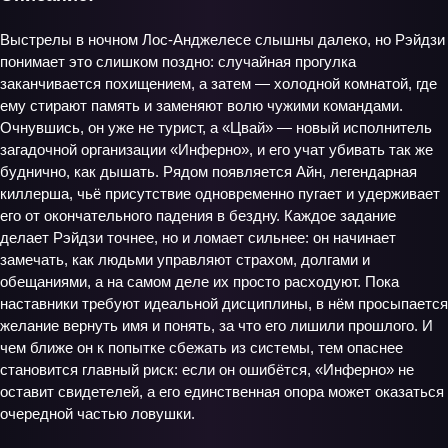
Выстрелы в ночном Лос-Анджелесе слышны далеко, но Рэйдзи
понимает это слишком поздно: случайная прогулка
заканчивается похищением, а затем — холодной комнатой, где
ему стирают память и заменяют волю чужими командами.
Очнувшись, он уже не турист, а «Цвай» — новый исполнитель
загадочной организации «Инферно», и его учат убивать так же
буднично, как дышать. Рядом появляется Айн, легендарная
киллерша, чьё присутствие одновременно пугает и удерживает
его от окончательного падения в бездну. Каждое задание
делает Рэйдзи точнее, но и ломает сильнее: он начинает
замечать, как людьми управляют страхом, долгами и
обещаниями, а на самом деле их просто расходуют. Пока
наставники требуют идеальной дисциплины, в нём просыпается
желание вернуть имя и понять, за что его лишили прошлого. И
чем ближе он к попытке сбежать из системы, тем опаснее
становится главный риск: если он ошибётся, «Инферно» не
оставит свидетелей, а его единственная опора может оказаться
очередной частью ловушки.