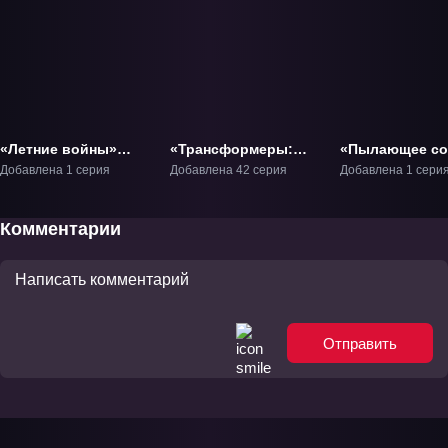
«Летние войны»
«Трансформеры:
«Пылающее со
Фильм-1
Воины Великой
Небесного Пут
Добавлена 1 серия
Добавлена 42 серия
Добавлена 1 сери
Силы» ТВ-2
Фильм-1
Комментарии
Отправить