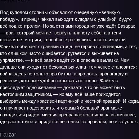
Под куполом столицы объявляют очередную «великую
победу», и принц Файкел выходит к людям с улыбкой, будто
всё под контролем. Но за стенами города их уже ждёт Базарак
— враг, который мечтает вернуть планету себе, а в тени
шевелятся интриги, способные разрушить власть изнутри.
Файкел собирает странный отряд: не героев с легендами, а тех,
кто слишком часто ошибается, ругается и выживает на
упрямстве, — и всё равно ведёт их в опасные вылазки. Чем
дальше они уходят от безопасных улиц, тем яснее становится:
война здесь не только про битвы, а про ложь, пропаганду и
решения, которые удобно скрывать от толпы. Файкела
преследует одно желание — доказать, что он может быть
настоящим защитником, — но ему всё чаще приходится
выбирать между красивой картинкой и честной правдой. И когда
он начинает подозревать, что самый большой враг может
находиться рядом, миссия превращается в игру на выживание,
где расплатиться придётся не только за провалы, но и за успех.
Farzar