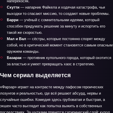
наперекосяк.
Скутти
— напарник Файкела и ходячая катастрофа, чьи
выходки то спасают миссию, то создают новые проблемы.
Барри
— учёный с сомнительными идеями, который
способен придумать решение за минуту и испортить его
такой же скоростью.
Мал и Вал
— сёстры, которые постоянно спорят между
собой, но в критический момент становятся самым опасным
оружием команды.
Базарак
— противник купольного города, который охотится
за властью и умеет превращать хаос в стратегию.
Чем сериал выделяется
«Фарзар» играет на контрасте между пафосом героических
лозунгов и реальностью, где всё решают абсурд, нервы и
случайные ошибки. Комедия здесь грубоватая и быстрая, а
экшен часто выглядит как попытка выжить в собственных
последствиях. За шутками прячется сатирический слой: купол