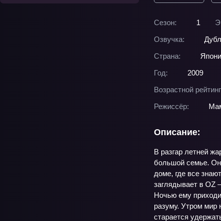
Сезон:
1
Э
Озвучка:
Дубл
Страна:
Япон
Год:
2009
Возрастной рейтинг
Режиссёр:
Ма
Описание:
В разгар летней ж
большой семье. Он 
доме, где все знаю
заглядывает в OZ 
Ночью ему приходит
разуму. Утром мир 
старается удержат