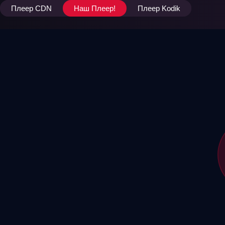
Плеер CDN
Наш Плеер!
Плеер Kodik