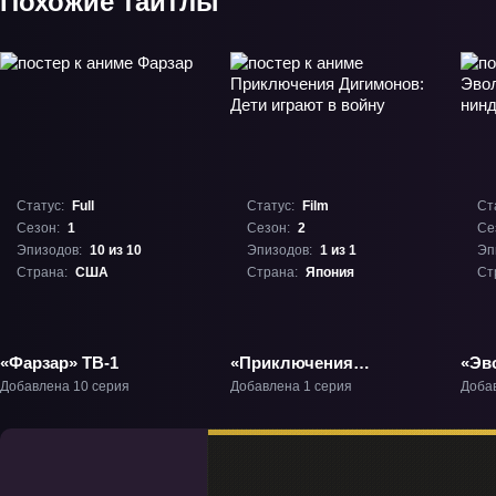
Похожие тайтлы
Статус:
Full
Статус:
Film
Ст
Сезон:
1
Сезон:
2
Се
Эпизодов:
10 из 10
Эпизодов:
1 из 1
Эп
Страна:
США
Страна:
Япония
Ст
«Фарзар» ТВ-1
«Приключения
«Эв
Дигимонов: Дети
нин
Добавлена 10 серия
Добавлена 1 серия
Доба
играют в войну»
Фил
Фильм-2