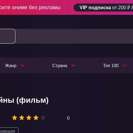
рите аниме без рекламы
VIP подписка
от 200 ₽ 
Жанр
Страна
Топ 100
йны (фильм)
0
омедия