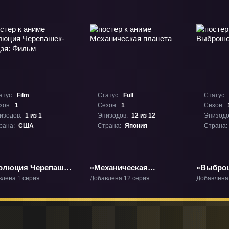
атус:
Film
Статус:
Full
Статус:
зон:
1
Сезон:
1
Сезон:
изодов:
1 из 1
Эпизодов:
12 из 12
Эпизодо
рана:
США
Страна:
Япония
Страна:
олюция Черепашек-
«Механическая
«Выбро
дзя: Фильм»
планета» ТВ-1
принцес
влена 1 серия
Добавлена 12 серия
Добавлена
ьм-1