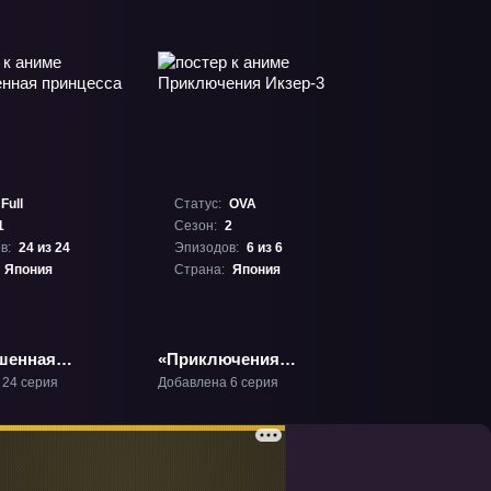
Full
Статус:
OVA
1
Сезон:
2
в:
24 из 24
Эпизодов:
6 из 6
Япония
Страна:
Япония
шенная
«Приключения
са» ТВ-1
Икзер-3» ОВА-2
 24 серия
Добавлена 6 серия