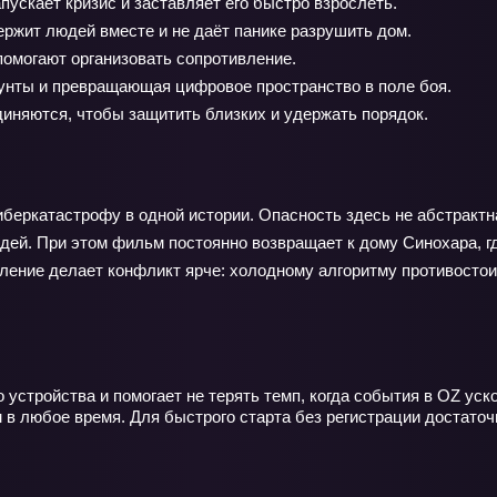
ускает кризис и заставляет его быстро взрослеть.
ржит людей вместе и не даёт панике разрушить дом.
 помогают организовать сопротивление.
унты и превращающая цифровое пространство в поле боя.
иняются, чтобы защитить близких и удержать порядок.
беркатастрофу в одной истории. Опасность здесь не абстрактна
юдей. При этом фильм постоянно возвращает к дому Синохара, 
вление делает конфликт ярче: холодному алгоритму противостои
 устройства и помогает не терять темп, когда события в OZ ус
 в любое время. Для быстрого старта без регистрации достато