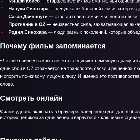
Кэндзи Коисо
— старшеклассник‑математик, чья ошибка зап
Нацуки Синохара
— девушка из большой семьи, которая де
Сакаэ Дзинноути
— строгая глава семьи, чья воля и связи
Противник в OZ
— неизвестная сила, захватывающая акка
Родня Синохара
— люди разных поколений, которые объед
Почему фильм запоминается
«Летние войны» важны тем, что соединяют семейную драму и ки
один сбой в OZ отражается на транспорте, связи и решениях л
и спорить по‑живому, лицом к лицу. И именно это противопоста
слово.
Смотреть онлайн
Фильм удобно включать в браузере: плеер подходит для любого
историю целиком за один вечер и вернуться к ключевым сценам