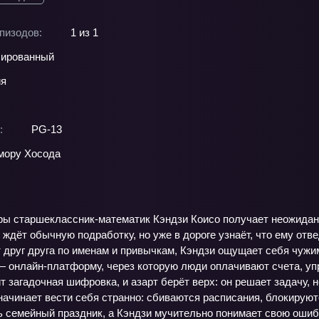
пизодов:
1 из 1
ированный
ия
:
PG-13
мору Хосода
ары старшеклассник‑математик Кэндзи Коисо получает неожидан
ждёт обычную подработку, но уже в дороге узнаёт, что ему отве
т друг друга по именам и привычкам, Кэндзи ощущает себя чужим
— онлайн‑платформу, через которую люди оплачивают счета, уп
 загадочная шифровка, и азарт берёт верх: он решает задачу, 
начинает вести себя странно: сбиваются расписания, блокируют
ь семейный праздник, а Кэндзи мучительно понимает свою ошибк