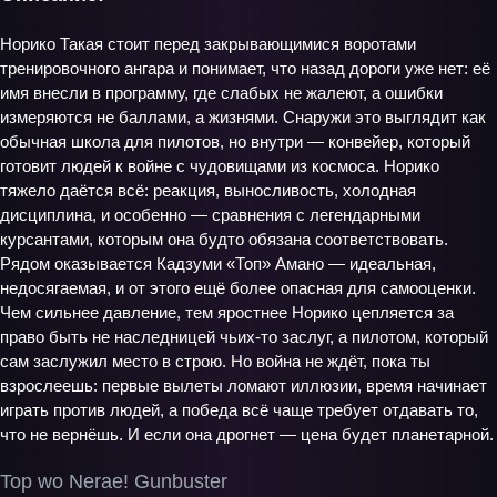
Норико Такая стоит перед закрывающимися воротами
тренировочного ангара и понимает, что назад дороги уже нет: её
имя внесли в программу, где слабых не жалеют, а ошибки
измеряются не баллами, а жизнями. Снаружи это выглядит как
обычная школа для пилотов, но внутри — конвейер, который
готовит людей к войне с чудовищами из космоса. Норико
тяжело даётся всё: реакция, выносливость, холодная
дисциплина, и особенно — сравнения с легендарными
курсантами, которым она будто обязана соответствовать.
Рядом оказывается Кадзуми «Топ» Амано — идеальная,
недосягаемая, и от этого ещё более опасная для самооценки.
Чем сильнее давление, тем яростнее Норико цепляется за
право быть не наследницей чьих‑то заслуг, а пилотом, который
сам заслужил место в строю. Но война не ждёт, пока ты
взрослеешь: первые вылеты ломают иллюзии, время начинает
играть против людей, а победа всё чаще требует отдавать то,
что не вернёшь. И если она дрогнет — цена будет планетарной.
Top wo Nerae! Gunbuster