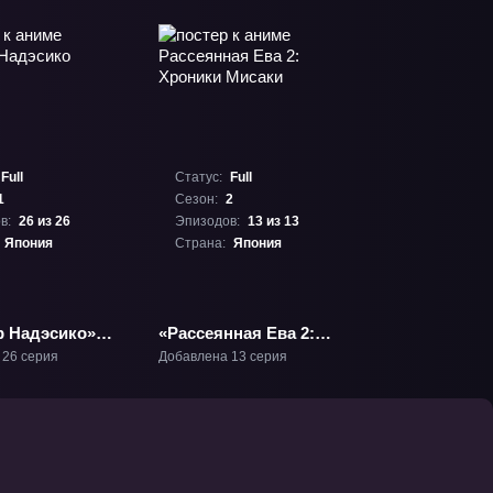
Full
Статус:
Full
1
Сезон:
2
в:
26 из 26
Эпизодов:
13 из 13
Япония
Страна:
Япония
р Надэсико»
«Рассеянная Ева 2:
Хроники Мисаки» ТВ-2
 26 серия
Добавлена 13 серия