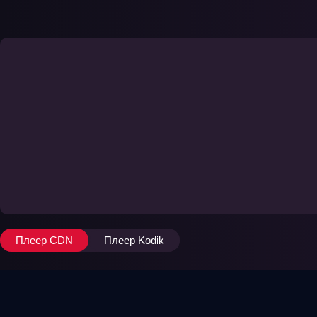
Плеер CDN
Плеер Kodik