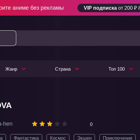
рите аниме без рекламы
VIP подписка
от 200 ₽ 
Жанр
Страна
Топ 100
OVA
u-hen
0
а
Фантастика
Космос
Экшен
Приключения