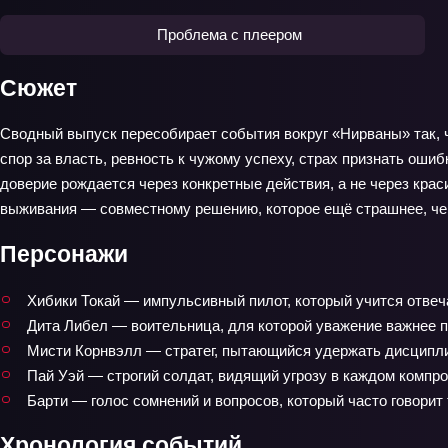
Проблема с плеером
Сюжет
Сводный выпуск пересобирает события вокруг «Нирваны» так, ч
спор за власть, ревность к чужому успеху, страх признать ош
доверие рождается через конкретные действия, а не через крас
выживания — совместному решению, которое ещё страшнее, че
Персонажи
Хибики Токай — импульсивный пилот, который учится отвеч
Дита Либел — воительница, для которой уважение важнее 
Мисти Корнвэлл — стратег, пытающийся удержать дисципли
Пай Уэй — строгий солдат, видящий угрозу в каждом компр
Барти — голос сомнений и вопросов, который часто говорит т
Хронология событий