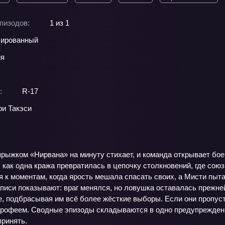
пизодов:
1 из 1
ированный
ия
:
R-17
и Такэси
ыжком «Нирвана» на минуту стихает, и команда открывает боев
 как одна кража превратилась в цепочку столкновений, где союз
 к моментам, когда ярость мешала спасать своих, а Мисти пыт
аписи показывают: враг менялся, но ловушка оставалась прежн
, подбрасывая им всё более жёсткие выборы. Если они пропустя
трофеем. Сводные эпизоды складываются в одно предупреждение
принять.