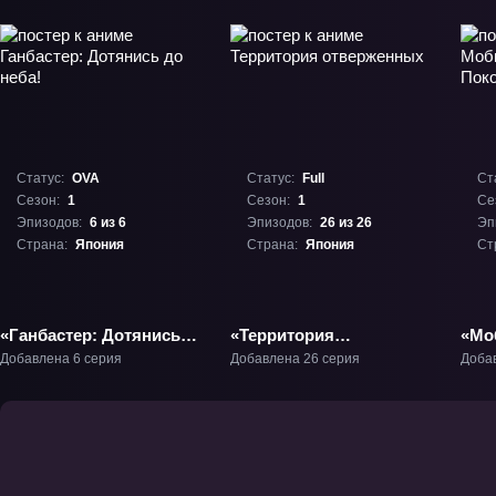
Статус:
OVA
Статус:
Full
Ст
Сезон:
1
Сезон:
1
Се
Эпизодов:
6 из 6
Эпизодов:
26 из 26
Эп
Страна:
Япония
Страна:
Япония
Ст
«Ганбастер: Дотянись
«Территория
«Мо
до неба!» ОВА-1
отверженных» ТВ-1
Ган
Добавлена 6 серия
Добавлена 26 серия
Доба
Фил