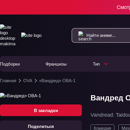
Смот
Подборки
Франшизы
Тип
Главная
OVA
«Вандред» ОВА-1
Вандред 
В закладки
Vandread: Taido
Поделиться
Комедия
Мех