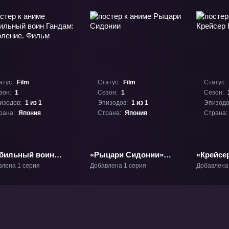
атус:
Film
Статус:
Film
Статус:
зон:
1
Сезон:
1
Сезон:
изодов:
1 из 1
Эпизодов:
1 из 1
Эпизодо
рана:
Япония
Страна:
Япония
Страна:
бильный воин
«Рыцари Сидонии»
«Крейсе
дам: Поколение.
Фильм-1
ТВ-1
влена 1 серия
Добавлена 1 серия
Добавлена
ьм» Фильм-1