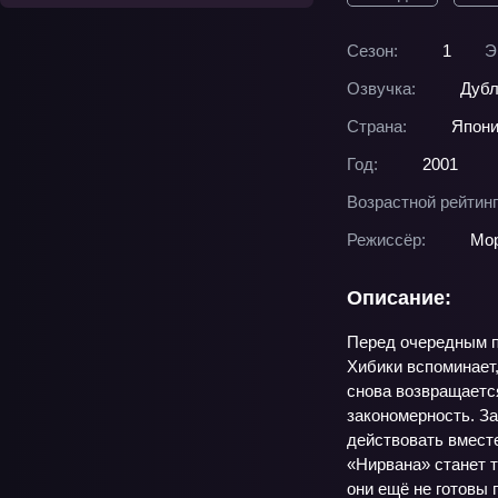
Сезон:
1
Э
Озвучка:
Дубл
Страна:
Япон
Год:
2001
Возрастной рейтинг
Режиссёр:
Мор
Описание:
Перед очередным пр
Хибики вспоминает,
снова возвращается
закономерность. З
действовать вместе
«Нирвана» станет 
они ещё не готовы 