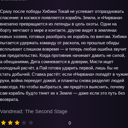
Сразу после победы Хибики Токай не успевает отпраздновать
спасение: в космосе появляется корабль Земли, и «Нирвана»
внезапно превращается из легенды в цель охоты. Одни на
борту мечтают о мире и контакте, другие видят в землянах
новых хозяев, готовых разобрать их корабль по винтам. Хибики
пытается удержать команду от раскола, но прошлые обиды
всплывают слишком вовремя — и теперь любая ошибка звучит
как предательство. Когда противник начинает давить не силой,
а обещаниями, Дита сомневается в доверии, Мисти ищет
холодный расчёт, а Пай готова ударить первой, лишь бы не
стать добычей. Ставка растёт: если «Нирвана» попадёт в чужие
руки, война переедет домой, и планеты снова разделят людей
навсегда. Но чтобы выбраться, им придётся выяснить, почему
сам корабль будто тянет их к Земле — даже если это путь без
возврата.
Vandread: The Second Stage
0