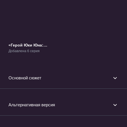
«Герой Юки Юна:
История Вашио
Добавлена 6 серия
Суми» ТВ-2
Основной сюжет
Альтернативная версия