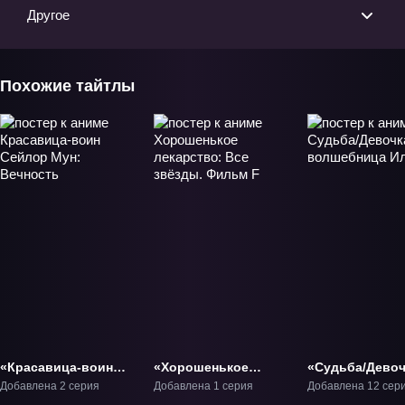
Другое
Похожие тайтлы
«Красавица-воин
«Хорошенькое
«Судьба/Девоч
Сейлор Мун:
лекарство: Все
волшебница И
Добавлена 2 серия
Добавлена 1 серия
Добавлена 12 сер
Вечность» Фильм-4
звёзды. Фильм F»
3» ТВ-3