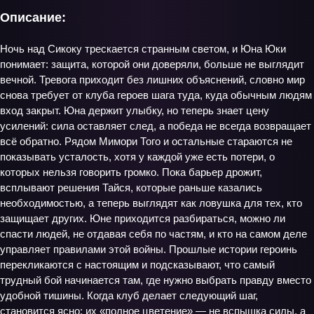
Описание:
Ночь над Сикоку трескается странным светом, и Юна Юки
понимает: защита, которой они доверяли, больше не выглядит
вечной. Тревога приходит без лишних объяснений, словно мир
снова требует от клуба героев шага туда, куда обычным людям
вход закрыт. Юна держит улыбку, но теперь знает цену
усилений: сила оставляет след, а победа не всегда возвращает
всё обратно. Рядом Мимори Того и остальные стараются не
показывать усталость, хотя у каждой уже есть потери, о
которых нельзя говорить громко. Пока барьер дрожит,
всплывают решения Тайся, которые раньше казались
необходимостью, а теперь выглядят как ловушка для тех, кто
защищает других. Юне приходится разбираться, можно ли
спасти людей, не отдавая себя по частям, и кто на самом деле
управляет правилами этой войны. Прошлые истории героинь
перекликаются с настоящим и подсказывают, что самый
трудный бой начинается там, где нужно выбрать правду вместо
удобной тишины. Когда клуб делает следующий шаг,
становится ясно: их «полное цветение» — не вспышка силы, а