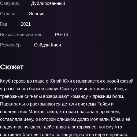
Озвучка:
Дублированный
Страна:
Япония
Год:
2021
Возрастной рейтинг:
PG-13
Режиссёр:
Сэйдзи Киси
Сюжет
Клуб героев во главе с Юной Юки сталкивается с новой фазой
угрозы, когда барьер вокруг Сикоку начинает давать сбои, а
тревожные сигналы возвращают команду к прежним боям.
Параллельно раскрываются детали системы Тайся и
последствия Манкая: сила, которая спасала в прошлом,
оставляла цену, о которой слишком долго молчали. Юна и её
подруги вынуждены действовать осторожнее, потому что
противник бьёт не только по защите, но и по вере в правила,