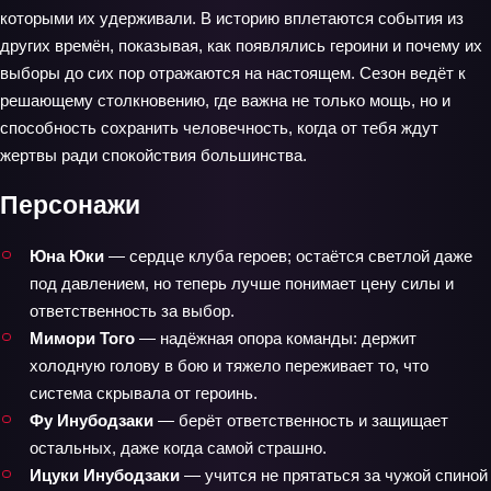
которыми их удерживали. В историю вплетаются события из
других времён, показывая, как появлялись героини и почему их
выборы до сих пор отражаются на настоящем. Сезон ведёт к
решающему столкновению, где важна не только мощь, но и
способность сохранить человечность, когда от тебя ждут
жертвы ради спокойствия большинства.
Персонажи
Юна Юки
— сердце клуба героев; остаётся светлой даже
под давлением, но теперь лучше понимает цену силы и
ответственность за выбор.
Мимори Того
— надёжная опора команды: держит
холодную голову в бою и тяжело переживает то, что
система скрывала от героинь.
Фу Инубодзаки
— берёт ответственность и защищает
остальных, даже когда самой страшно.
Ицуки Инубодзаки
— учится не прятаться за чужой спиной