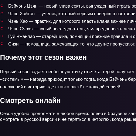
Бэйчэнь Цзян — новый глава секты, вынужденный играть ро
Чэнь Хэйтан — ученик, который первым поверил в наставник
Чэнь Хао — практик, для которого власть клана важнее лич
Чэнь Сяохэ — юный последователь, чья преданность легко 
Гуй Чжанлао — старейшина, помнящий прежние правила и с
Сизи — помощница, замечающая то, что другие пропускают.
Почему этот сезон важен
Первый сезон задаёт необычную точку отсчёта: герой получает
«системы» — награда приходит только тогда, когда Бэйчэнь бе
положений в историю, где ставка растёт с каждой серией.
Смотреть онлайн
Сезон удобно продолжать в любое время: плеер в браузере запо
смотреть в русской версии и не теряться в интригах, когда реш