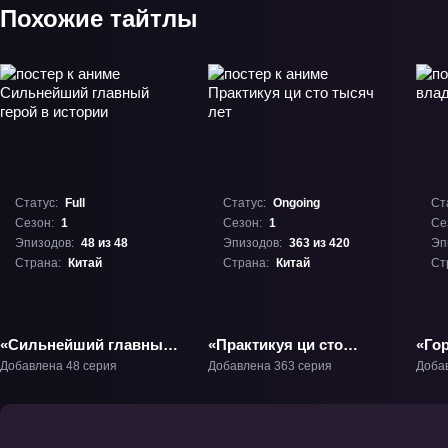
Похожие тайтлы
Статус:
Full
Статус:
Ongoing
Ст
Сезон:
1
Сезон:
1
Се
Эпизодов:
48 из 48
Эпизодов:
363 из 420
Эп
Страна:
Китай
Страна:
Китай
Ст
«Сильнейший главный
«Практикуя ци сто
«Го
герой в истории» ТВ-1
тысяч лет» ТВ-1
веч
Добавлена 48 серия
Добавлена 363 серия
Доба