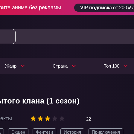
рите аниме без рекламы
VIP подписка
от 200 ₽ 
Жанр
Страна
Топ 100
того клана (1 сезон)
секты
22
а
Экшен
Фентези
История
Приключения