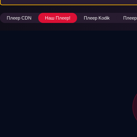
Плеер CDN
Наш Плеер!
Плеер Kodik
Плеер 