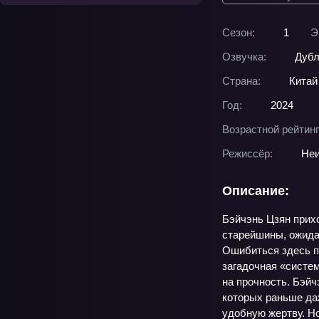
Сезон:
1
Э
Озвучка:
Дубл
Страна:
Китай
Год:
2024
Возрастной рейтинг
Режиссёр:
Неи
Описание:
Бэйчэнь Цзян приход
старейшины, ожидаю
Ошибиться здесь пр
загадочная «систем
на прочность. Бэй
которых раньше даж
удобную жертву. Но