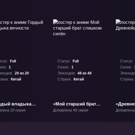
атус:
Full
Статус:
Full
Статус:
зон:
1
Сезон:
1
Сезон:
изодов:
20 из 20
Эпизодов:
48 из 48
Эпизодо
рана:
Китай
Страна:
Китай
Страна:
рдый владыка
«Мой старший брат
«Древне
ности» ТВ-1
слишком силён» ТВ-1
дух» ТВ-
влена 20 серия
Добавлена 48 серия
Добавлена