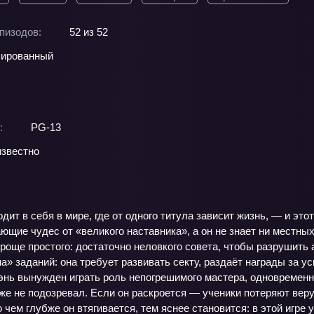
пизодов:
52 из 52
ированный
:
PG-13
звестно
ит в себя в мире, где от одного титула зависит жизнь, — и этот
щие чудес от «великого наставника», а он не знает ни местных 
още простого: достаточно неловкого совета, чтобы разрушить 
а» заданий: она требует развивать секту, раздаёт награды за у
чэнь вынужден играть роль непогрешимого мастера, одновременн
е не подозревал. Если он раскроется — ученики потеряют веру,
 чем глубже он втягивается, тем яснее становится: в этой игре