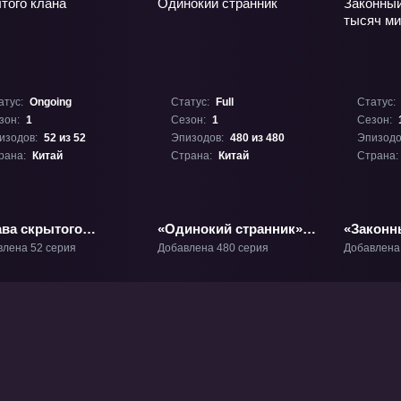
атус:
Ongoing
Статус:
Full
Статус:
зон:
1
Сезон:
1
Сезон:
изодов:
52 из 52
Эпизодов:
480 из 480
Эпизодо
рана:
Китай
Страна:
Китай
Страна:
ава скрытого
«Одинокий странник»
«Законн
а» ТВ-1
ТВ-1
тысяч м
влена 52 серия
Добавлена 480 серия
Добавлена