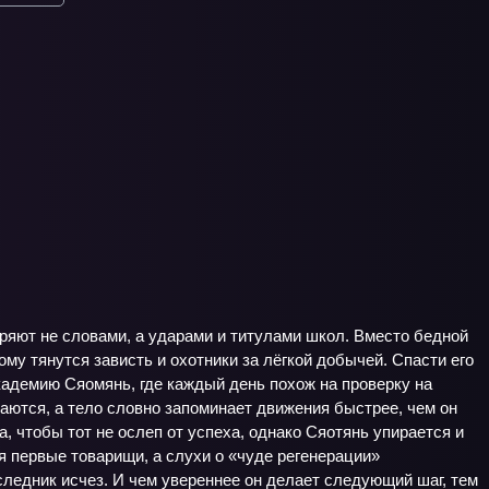
еряют не словами, а ударами и титулами школ. Вместо бедной
му тянутся зависть и охотники за лёгкой добычей. Спасти его
адемию Сяомянь, где каждый день похож на проверку на
ваются, а тело словно запоминает движения быстрее, чем он
а, чтобы тот не ослеп от успеха, однако Сяотянь упирается и
я первые товарищи, а слухи о «чуде регенерации»
следник исчез. И чем увереннее он делает следующий шаг, тем