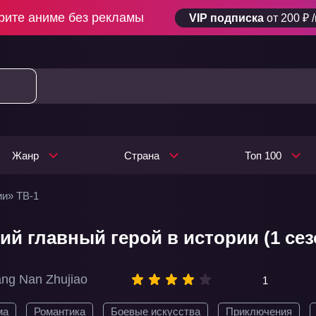
рите аниме без рекламы
VIP подписка
от 200 ₽ 
Жанр
Страна
Топ 100
ии» ТВ-1
й главный герой в истории (1 сез
ang Nan Zhujiao
1
ма
Романтика
Боевые искусства
Приключения