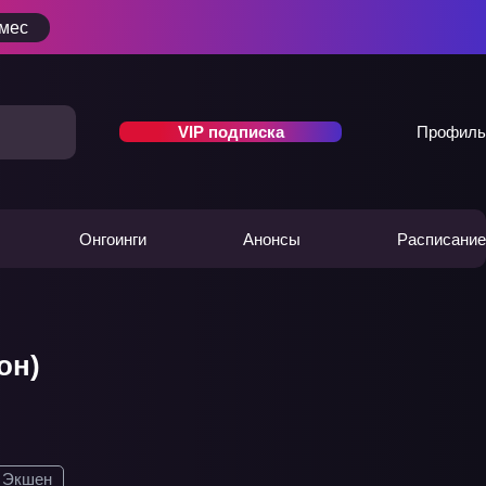
/мес
VIP подписка
Профиль
Онгоинги
Анонсы
Расписание
он)
Экшен