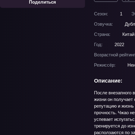
Поделиться
Сезон:
1
Э
Озвучка:
Дубл
Страна:
Китай
Год:
2022
Возрастной рейтинг
Режиссёр:
Неи
Описание:
После внезапного в
жизни он получает 
репутацию и жизнь
прочность. Чжао не
успевает испугатьс
тренируется до изн
расползаются по за