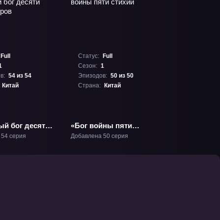
Full
Статус:
Full
1
Сезон:
1
в:
54 из 54
Эпизодов:
50 из 50
Китай
Страна:
Китай
ый бог десяти
«Бог войны пяти
иров» ТВ-1
стихий» ТВ-1
 54 серия
Добавлена 50 серия