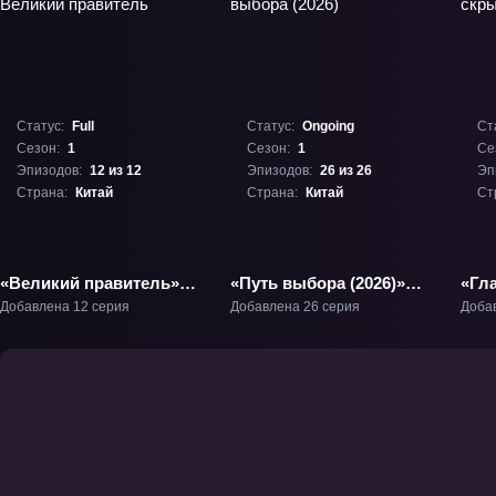
Статус:
Full
Статус:
Ongoing
Ст
Сезон:
1
Сезон:
1
Се
Эпизодов:
12 из 12
Эпизодов:
26 из 26
Эп
Страна:
Китай
Страна:
Китай
Ст
«Великий правитель»
«Путь выбора (2026)»
«Гл
ТВ-1
ТВ-1
клан
Добавлена 12 серия
Добавлена 26 серия
Доба