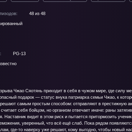
пизодов:
48 из 48
ированный
:
PG-13
звестно
зрыва Чжао Сяотянь приходит в себя в чужом мире, где силу м
опасный подарок — статус внука патриарха семьи Чжао, к которо
 решают самым простым способом: отправляют в престижную ак
 считает себя бойцом, но организм отвечает иначе: раны затяги
я. Наставник видит в этом риск и пытается притормозить ученик
еможения, уверенный, что всё ещё слаб. Пока рядом появляютс
лам, где-то наверху уже решают, кому выгодно, чтобы новый на