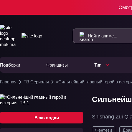
Смот
Подборки
Франшизы
Тип
Главная
ТВ Сериалы
«Сильнейший главный герой в истор
Сильнейши
Shishang Zui Qi
В закладки
Фентези
Дра