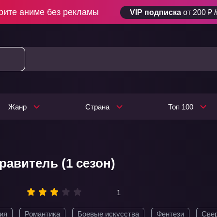
рите аниме без рекламы
VIP подписка
от 200 ₽ 
Жанр
Страна
Топ 100
равитель (1 сезон)
1
ия
Романтика
Боевые искусства
Фентези
Све