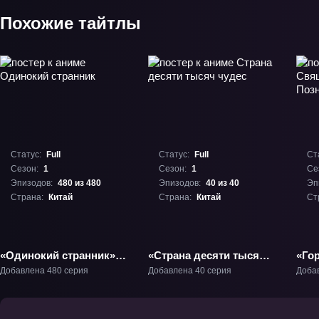
Похожие тайтлы
Статус:
Full
Статус:
Full
Ст
Сезон:
1
Сезон:
1
Се
Эпизодов:
480 из 480
Эпизодов:
40 из 40
Эп
Страна:
Китай
Страна:
Китай
Ст
«Одинокий странник»
«Страна десяти тысяч
«Го
ТВ-1
чудес» ТВ-1
меч
Добавлена 480 серия
Добавлена 40 серия
Доба
муд