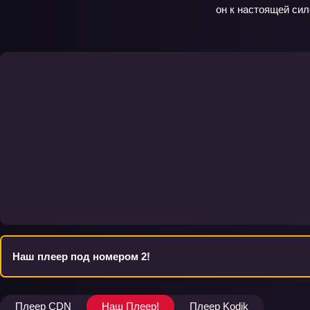
он к настоящей сил
Наш плеер под номером 2!
Плеер CDN
Наш Плеер!
Плеер Kodik