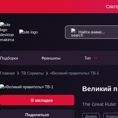
Смот
Подборки
Франшизы
Тип
Главная
ТВ Сериалы
«Великий правитель» ТВ-1
Великий п
В закладки
The Great Ruler
Поделиться
Драма
Комед