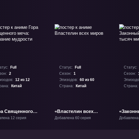
атус:
Full
Статус:
Full
Статус:
зон:
2
Сезон:
1
Сезон:
изодов:
12 из 12
Эпизодов:
60 из 60
Эпизодо
рана:
Китай
Страна:
Китай
Страна:
ра Священного
«Властелин всех
«Законн
а: Познание
миров» ТВ-1
тысяч м
влена 12 серия
Добавлена 60 серия
Добавлена
рости» ТВ-2