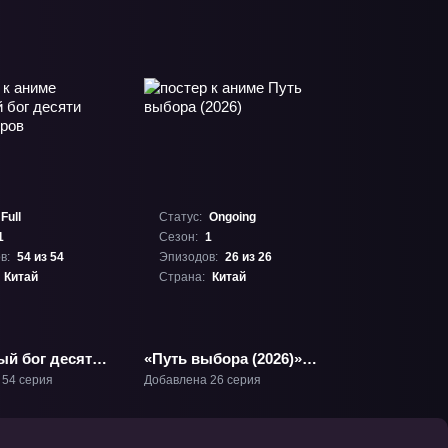
Full
Статус:
Ongoing
1
Сезон:
1
в:
54 из 54
Эпизодов:
26 из 26
Китай
Страна:
Китай
ый бог десяти
«Путь выбора (2026)»
иров» ТВ-1
ТВ-1
 54 серия
Добавлена 26 серия