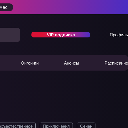
/мес
VIP подписка
Профиль
Онгоинги
Анонсы
Расписание
рхъестественное
Приключения
Сенен