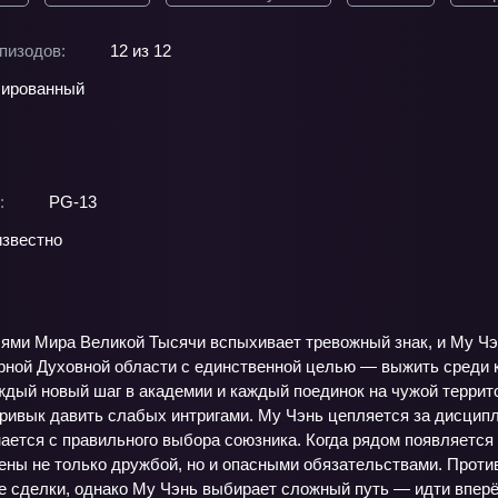
пизодов:
12 из 12
ированный
:
PG-13
звестно
ями Мира Великой Тысячи вспыхивает тревожный знак, и Му Чэнь
рной Духовной области с единственной целью — выжить среди к
дый новый шаг в академии и каждый поединок на чужой территор
привык давить слабых интригами. Му Чэнь цепляется за дисципл
ается с правильного выбора союзника. Когда рядом появляется 
тены не только дружбой, но и опасными обязательствами. Прот
е сделки, однако Му Чэнь выбирает сложный путь — идти вперё