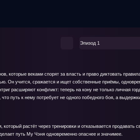
Эпизод 1
в, которые веками спорят за власть и право диктовать правила
нью. Он учится, сражается и ищет собственные приёмы, одновре
триг расширяют конфликт: теперь на кону не только личная горд
 что путь к нему потребует не одного победного боя, а выдержк
 который растёт через тренировки и отказывается продавать с
делает путь Му Чэня одновременно опаснее и значимее.