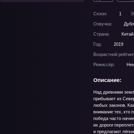
Сезон:
1
Э
Озвучка:
Дубл
Страна:
Китай
Год:
2019
Возрастной рейтинг
Режиссёр:
Неи
Описание:
Над древними земл
прибывает из Севе
любых законов. Каж
внимание тех, кто 
победа часто начин
их дороги перепле
и предлагают лёгки