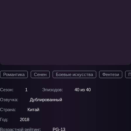
Романтика
Сенен
Боевые искусства
Фентези
П
Сезон:
1
Эпизодов:
40 из 40
Озвучка:
Дублированный
Страна:
Китай
Год:
2018
Возрастной рейтинг:
PG-13