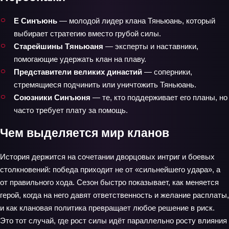
Е Синъюнь
— молодой лидер клана Тяньюань, который
выбирает стратегию вместо грубой силы.
Старейшины Тяньюаня
— эксперты и наставники,
помогающие удержать клан на плаву.
Представители великих династий
— соперники,
стремящиеся подчинить или уничтожить Тяньюань.
Союзники Синъюня
— те, кто поддерживает его планы, но
часто требует плату за помощь.
Чем выделяется мир кланов
История держится на сочетании дворцовых интриг и боевых
столкновений: победа приходит не от «сильнейшего удара», а
от правильного хода. Сезон быстро показывает, как меняется
герой, когда на него давят ответственность и желание расплаты,
и как клановая политика превращает любое решение в риск.
Это тот случай, где рост силы идёт параллельно росту влияния