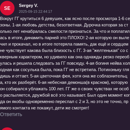
Sergey V.
SE
2025-09-15 22:44:17
Вокруг ГГ крутиться 6 девушек, как ясно после просмотра 1-6 се
зоны. 1-ая любовь детства, безответная. Дурочка которая за ст
олько лет ненабралась смелости признаться. За что и поплатил
ась в итоге, динамить парней это ПЛОХО! 2-ая которую он выле
чил и прокачал, но в итоге потеряла память, дак ещё и сердцем
не чувствует какова была близость с ГГ. 3-ая "желтенькая" со с
кверным характером, но удивило как она однажды резко переоб
улась и решила следовать за ГГ повсюду. 4-ая богиня нейва хол
одная как сосулька была, пока ГГ не встретила. Потихоньку гля
дишь и оттает. 5-ая цветочная фея, хотя она же соблазнительц
а, кто их разберёт. 6-ая небесная демонша(в красном), которую
он собирался ублажать 100 лет. ГГ же о своих чувствах не особ
о распыляется, дружбой всё это называет. Был один момент ког
да он якобы одновременно переспал с 2 и 3, но это не точно, пр
ямого контакта не покажут, дети же смотрят!
Ответить