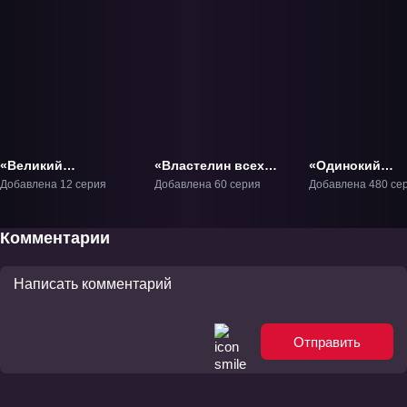
«Великий
«Властелин всех
«Одинокий
правитель» ТВ-1
миров» ТВ-1
странник» ТВ-1
Добавлена 12 серия
Добавлена 60 серия
Добавлена 480 се
Комментарии
Отправить