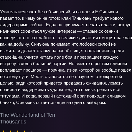
Учитель исчезает без объяснений, и на плечи Е Синъюня
падает то, к чему он не готов: клан Тяньюань требует нового
лидера прямо сейчас. Едва он принимает печать власти, вокруг
начинают сходиться чужие интересы — старые союзники
проверяют его на слабость, а великие династии смотрят на клан
как на добычу. Синъюнь понимает, что лобовой силой не
выжить, и делает ставку на расчёт: ищет наставников среди
старейшин, учится читать поле боя и превращает каждую
встречу в ход в большой партии. Но вместе с ростом влияния
всплывает прошлое — причина, из‑за которой он вообще пошёл
по этому пути. Месть становится не лозунгом, а конкретной
целью, ради которой придётся предавать ожидания, ломать
правила и выдерживать удары тех, кто привык решать всё
титулами. И когда первый настоящий враг подходит слишком
близко, Синъюнь остаётся один на один с выбором.
The Wonderland of Ten
Thousands