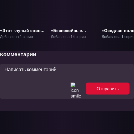
«Этот глупый свин
«Беспокойные
«Оседлав волн
не понимает мечту
сердца» ТВ-1
тобой» Фильм
Добавлена 1 серия
Добавлена 14 серия
Добавлена 1 сери
девочки-зайки»
Фильм-1
Комментарии
Отправить