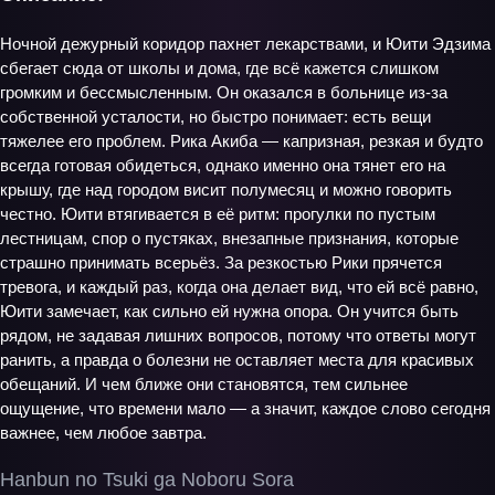
Ночной дежурный коридор пахнет лекарствами, и Юити Эдзима
сбегает сюда от школы и дома, где всё кажется слишком
громким и бессмысленным. Он оказался в больнице из-за
собственной усталости, но быстро понимает: есть вещи
тяжелее его проблем. Рика Акиба — капризная, резкая и будто
всегда готовая обидеться, однако именно она тянет его на
крышу, где над городом висит полумесяц и можно говорить
честно. Юити втягивается в её ритм: прогулки по пустым
лестницам, спор о пустяках, внезапные признания, которые
страшно принимать всерьёз. За резкостью Рики прячется
тревога, и каждый раз, когда она делает вид, что ей всё равно,
Юити замечает, как сильно ей нужна опора. Он учится быть
рядом, не задавая лишних вопросов, потому что ответы могут
ранить, а правда о болезни не оставляет места для красивых
обещаний. И чем ближе они становятся, тем сильнее
ощущение, что времени мало — а значит, каждое слово сегодня
важнее, чем любое завтра.
Hanbun no Tsuki ga Noboru Sora