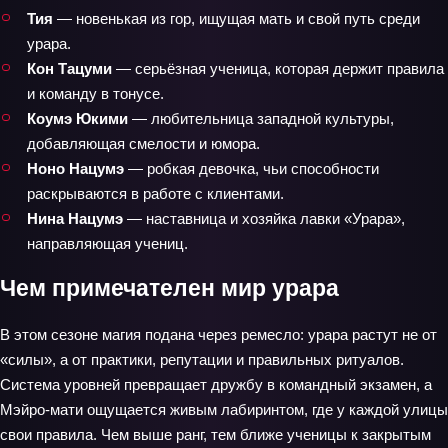
Тия
— новенькая из гор, ищущая мать и свой путь среди
урара.
Кон Тацуми
— серьёзная ученица, которая держит правила
и команду в тонусе.
Коумэ Юкими
— любительница западной культуры,
добавляющая смелости и юмора.
Ноно Нацумэ
— робкая девочка, чьи способности
раскрываются в работе с клиентами.
Нина Нацумэ
— наставница и хозяйка лавки «Урара»,
направляющая учениц.
Чем примечателен мир урара
В этом сезоне магия подана через ремесло: урара растут не от
«силы», а от практики, репутации и правильных ритуалов.
Система уровней превращает дружбу в командный экзамен, а
Мэйро-мати ощущается живым лабиринтом, где у каждой улицы
свои правила. Чем выше ранг, тем ближе ученицы к закрытым