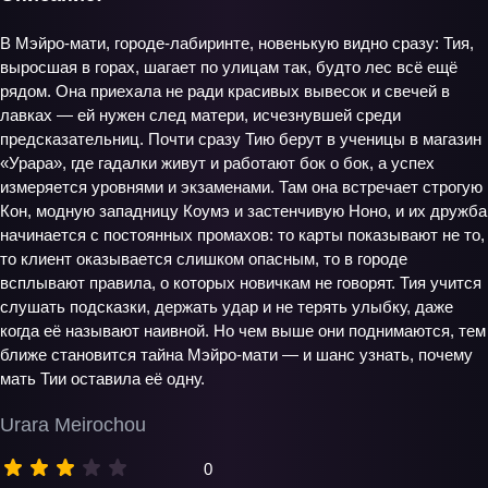
В Мэйро-мати, городе-лабиринте, новенькую видно сразу: Тия,
выросшая в горах, шагает по улицам так, будто лес всё ещё
рядом. Она приехала не ради красивых вывесок и свечей в
лавках — ей нужен след матери, исчезнувшей среди
предсказательниц. Почти сразу Тию берут в ученицы в магазин
«Урара», где гадалки живут и работают бок о бок, а успех
измеряется уровнями и экзаменами. Там она встречает строгую
Кон, модную западницу Коумэ и застенчивую Ноно, и их дружба
начинается с постоянных промахов: то карты показывают не то,
то клиент оказывается слишком опасным, то в городе
всплывают правила, о которых новичкам не говорят. Тия учится
слушать подсказки, держать удар и не терять улыбку, даже
когда её называют наивной. Но чем выше они поднимаются, тем
ближе становится тайна Мэйро-мати — и шанс узнать, почему
мать Тии оставила её одну.
Urara Meirochou
0