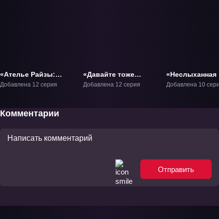
«Ателье Райзы:
«Давайте тоже
«Неслыханная 
Королева тьмы и
слепим кружку» ТВ-1
ТВ-1
Добавлена 12 серия
Добавлена 12 серия
Добавлена 10 сер
тайное пристанище»
ТВ-1
Комментарии
Отправить