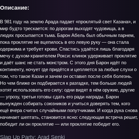
Описание:
В 981 году на землю Арада падает «проклятый свет Казана», и
мир будто трескается: по дорогам выходят чудовища, а в
людях просыпается тьма. Барон Абель был обычным парнем,
пока проклятие не вцепилось в его левую руку — она стала
одержима и требует крови. Спастись удаётся лишь благодаря
мечу с духом‑хранителем Рокси: клинок удерживает проклятие
и даёт шанс не стать монстром. С этого дня Барон идёт по
континенту, ночует где придётся и цепляется за любые слухи о
том, что такое Казан и зачем он оставил после себя болезнь.
Но чем ближе он подбирается к разгадке, тем больше людей
хотят использовать его силу: одни видят в нём оружие, другие
— угрозу, третьи готовы сдать его ради награды. Барон
вынужден собирать союзников и учиться доверять тем, кого
ещё вчера считал случайными попутчиками. И когда рука снова
начинает шептать, становится ясно: следующая встреча решит,
победит ли он проклятие — или проклятие победит его.
Slap Up Party: Arad Senki