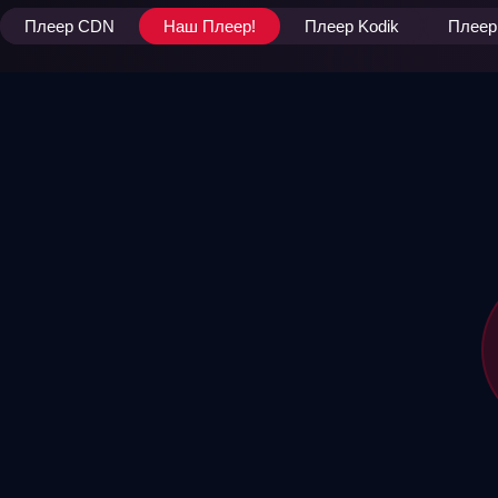
Плеер CDN
Наш Плеер!
Плеер Kodik
Плеер 