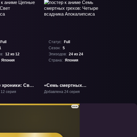
Full
Статус:
Full
1
Сезон:
5
в:
12 из 12
Эпизодов:
24 из 24
Япония
Страна:
Япония
 хроники: Свет
«Семь смертных
са» ТВ-1
грехов: Четыре
 12 серия
Добавлена 24 серия
всадника
Апокалипсиса» ТВ-5