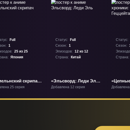
атус:
Full
Статус:
Full
Статус:
зон:
1
Сезон:
1
Сезон:
изодов:
25 из 25
Эпизодов:
12 из 12
Эпизодо
рана:
Япония
Страна:
Китай
Страна:
мельнский скрипач»
«Эльсворд: Леди Эль»
«Цепные
1
ТВ-1
Геццейта
влена 25 серия
Добавлена 12 серия
Добавлена