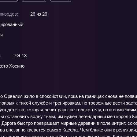
пизодов:
26 из 26
ированный
ия
:
PG-13
ото Хосино
о Орвелия жило в спокойствии, пока на границах снова не поя
ривык к тихой службе и тренировкам, но тревожные вести заст
уга детства, которая лечит раны не только телу, но и сомнениям
ы остановить волну тьмы, им нужен легендарный меч короля Кай
. Дорога быстро превращает мирные деревни в поле интриг: сою
а внезапно касается самого Касела. Чем ближе они к реликвии,
рал, кому достанется право быть наследником воли. Когда пра