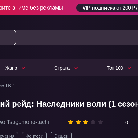
рите аниме без рекламы
VIP подписка
от 200 ₽ 
Жанр
Страна
Топ 100
и» ТВ-1
ий рейд: Наследники воли (1 сезо
 wo Tsugumono-tachi
0
ючения
Фентези
Экшен