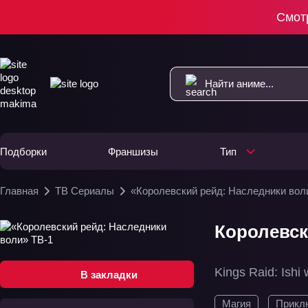
Смот
Подборки
Франшизы
Тип
Главная
ТВ Сериалы
«Королевский рейд: Наследники вол
Королевск
Kings Raid: Ishi
В закладки
Магия
Прикл