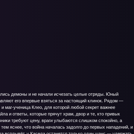
вились демоны и не начали исчезать целые отряды. Юный
авляют его впервые взяться за настоящий клинок. Рядом —
, и маг-ученица Клео, для которой любой секрет важнее
ла и ответы, которые прячут храм, двор и те, кто привык
зники требуют цену, враги улыбаются слишком спокойно, а
 тем яснее, что война началась задолго до первых нападений, и
вда всплывёт, у Касела останется только один шанс — удержать