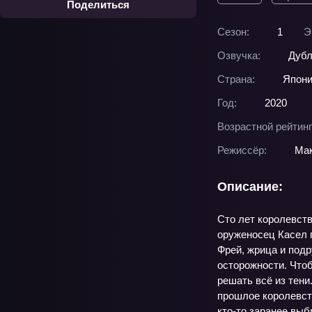
Поделиться
Сезон:
1
Э
Озвучка:
Дубл
Страна:
Япон
Год:
2020
Возрастной рейтинг
Режиссёр:
Мак
Описание:
Сто лет королевств
оруженосец Касел п
Фрей, жрица и подр
осторожности. Чтоб
решать всё из тени
прошлое королевств
кто-то заранее выб