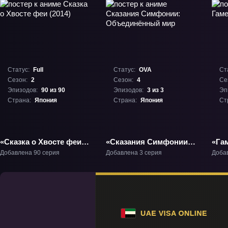
Статус:
Full
Статус:
OVA
Ст
Сезон:
2
Сезон:
4
Се
Эпизодов:
90 из 90
Эпизодов:
3 из 3
Эп
Страна:
Япония
Страна:
Япония
Ст
«Сказка о Хвосте феи
«Сказания Симфонии:
«Га
(2014)» ТВ-2
Объединённый мир»
ТВ-
Добавлена 90 серия
Добавлена 3 серия
Доба
ОВА-4