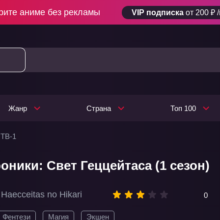
рите аниме без рекламы
VIP подписка
от 200 ₽ 
Жанр
Страна
Топ 100
 ТВ-1
оники: Свет Геццейтаса (1 сезон)
 Haecceitas no Hikari
0
Фентези
Магия
Экшен