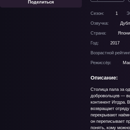
Поделиться
Сезон:
1
Э
Озвучка:
Дубл
Страна:
Япон
Год:
2017
Возрастной рейтинг
Режиссёр:
Мас
Описание:
Столица пала за о
добровольцев — вы
континент Иггдра. 
возвращает отряду
перекрывают наёмни
он переписывает п
понять, кому можно