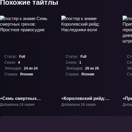
Похожие тайтлы
Статус:
Full
Статус:
Full
Ст
Сезон:
4
Сезон:
1
Се
Эпизодов:
24 из 24
Эпизодов:
26 из 26
Эп
Страна:
Япония
Страна:
Япония
Ст
«Семь смертных
«Королевский рейд:
«Пр
грехов: Яростное
Наследники воли» ТВ-1
гер
Добавлена 24 серия
Добавлена 26 серия
Доба
правосудие» ТВ-4
зап
чет
отря