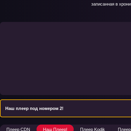
записанная в хрони
Наш плеер под номером 2!
Плеер CDN
Наш Плеер!
Плеер Kodik
Плеер 