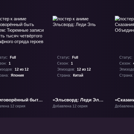
атус:
Full
Статус:
Full
Статус:
зон:
1
Сезон:
1
Сезон:
изодов:
12 из 12
Эпизодов:
12 из 12
Эпизодо
рана:
Япония
Страна:
Китай
Страна:
иговорённый быть
«Эльсворд: Леди Эль»
«Сказан
оем: Тюремные
ТВ-1
Объеди
влена 12 серия
Добавлена 12 серия
Добавлена
иси девять тысяч
ОВА-4
вёртого штрафного
да героев» ТВ-1