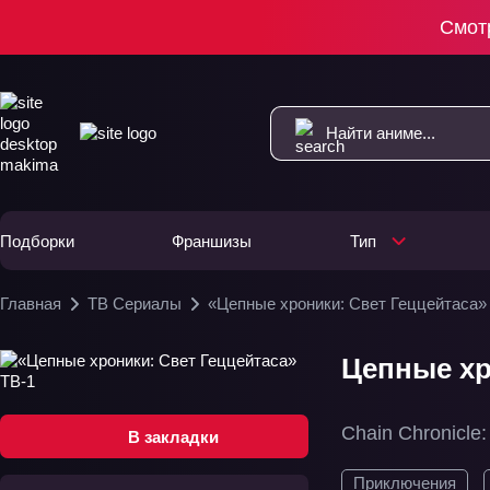
Смот
Подборки
Франшизы
Тип
Главная
ТВ Сериалы
«Цепные хроники: Свет Геццейтаса»
Цепные хр
Chain Chronicle:
В закладки
Приключения