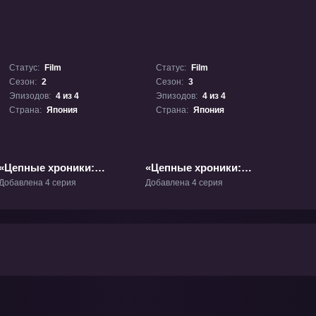
Статус:
Film
Статус:
Film
Сезон:
2
Сезон:
3
Эпизодов:
4 из 4
Эпизодов:
4 из 4
Страна:
Япония
Страна:
Япония
«Цепные хроники:
«Цепные хроники:
Фильм 2» Фильм-2
Фильм 3» Фильм-3
Добавлена 4 серия
Добавлена 4 серия