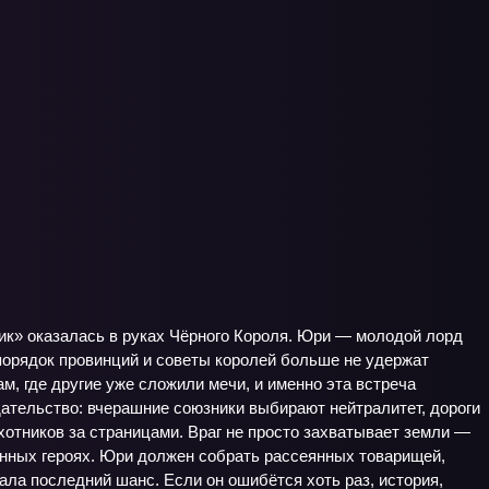
ик» оказалась в руках Чёрного Короля. Юри — молодой лорд
орядок провинций и советы королей больше не удержат
ам, где другие уже сложили мечи, и именно эта встреча
ательство: вчерашние союзники выбирают нейтралитет, дороги
охотников за страницами. Враг не просто захватывает земли —
енных героях. Юри должен собрать рассеянных товарищей,
тала последний шанс. Если он ошибётся хоть раз, история,