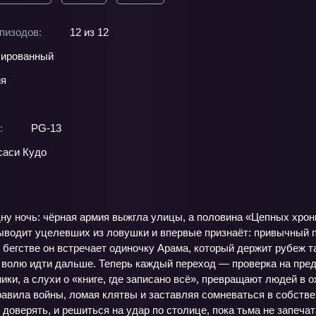
пизодов:
12 из 12
ированный
ия
:
PG-13
аси Кудо
дну ночь: чёрная армия выжгла улицы, а половина «Цепных хрон
водит уцелевших из ловушки и впервые признаёт: привычный п
В бегстве он встречает одиночку Арама, который держит рубеж т
 волю идти дальше. Теперь каждый переход — проверка на пред
ки, а слухи о «книге, где записано всё», превращают людей в 
равила войны, ломая клятвы и заставляя сомневаться в собств
 доверять, и решиться на удар по столице, пока тьма не запеча