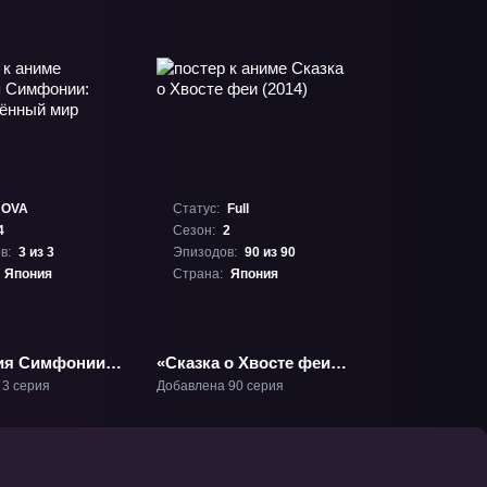
OVA
Статус:
Full
4
Сезон:
2
в:
3 из 3
Эпизодов:
90 из 90
Япония
Страна:
Япония
ия Симфонии:
«Сказка о Хвосте феи
нённый мир»
(2014)» ТВ-2
 3 серия
Добавлена 90 серия