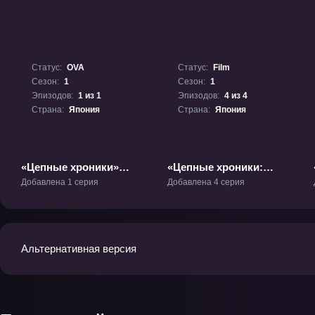
Статус:
OVA
Статус:
Film
Сезон:
1
Сезон:
1
Эпизодов:
1 из 1
Эпизодов:
4 из 4
Страна:
Япония
Страна:
Япония
«Цепные хроники»
«Цепные хроники:
ОВА-1
Фильм» Фильм-1
Добавлена 1 серия
Добавлена 4 серия
Альтернативная версия