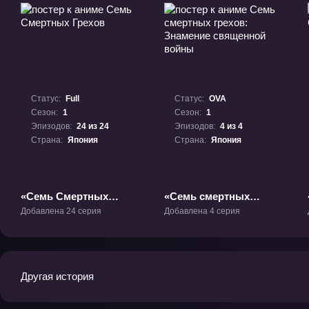
Статус:
Full
Статус:
OVA
Сезон:
1
Сезон:
1
Эпизодов:
24 из 24
Эпизодов:
4 из 4
Страна:
Япония
Страна:
Япония
«Семь Смертных
«Семь смертных
Грехов» ТВ-1
грехов: Знамение
Добавлена 24 серия
Добавлена 4 серия
священной войны»
ОВА-1
Другая история