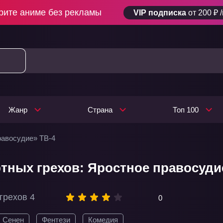
рите аниме без рекламы
VIP подписка
от 200 ₽ 
Жанр
Страна
Топ 100
равосудие» ТВ-4
тных грехов: Яростное правосудие
грехов 4
0
Сенен
Фентези
Комедия