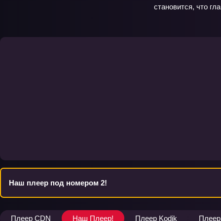
становится, что гл
Наш плеер под номером 2!
Плеер CDN
Наш Плеер!
Плеер Kodik
Плеер 