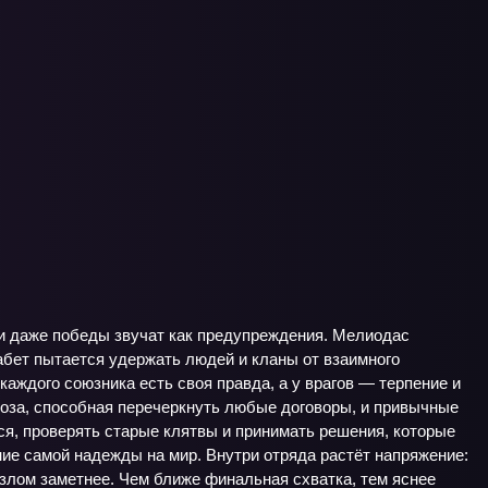
и даже победы звучат как предупреждения. Мелиодас
забет пытается удержать людей и кланы от взаимного
каждого союзника есть своя правда, а у врагов — терпение и
гроза, способная перечеркнуть любые договоры, и привычные
ся, проверять старые клятвы и принимать решения, которые
ние самой надежды на мир. Внутри отряда растёт напряжение:
разлом заметнее. Чем ближе финальная схватка, тем яснее