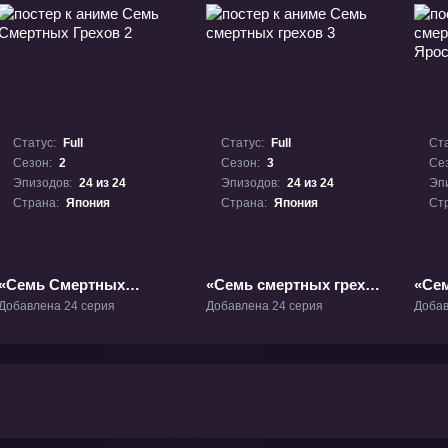
Статус:
Full
Статус:
Full
Ста
Сезон:
2
Сезон:
3
Се
Эпизодов:
24 из 24
Эпизодов:
24 из 24
Эп
Страна:
Япония
Страна:
Япония
Ст
«Семь Смертных
«Семь смертных грехов
«Се
Грехов 2» ТВ-2
3» ТВ-3
грех
Добавлена 24 серия
Добавлена 24 серия
Добав
прав