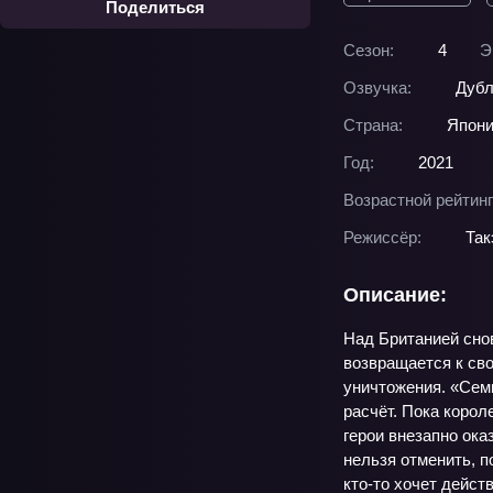
Поделиться
Сезон:
4
Э
Озвучка:
Дубл
Страна:
Япон
Год:
2021
Возрастной рейтинг
Режиссёр:
Так
Описание:
Над Британией сно
возвращается к сво
уничтожения. «Семь
расчёт. Пока корол
герои внезапно ок
нельзя отменить, п
кто-то хочет дейст