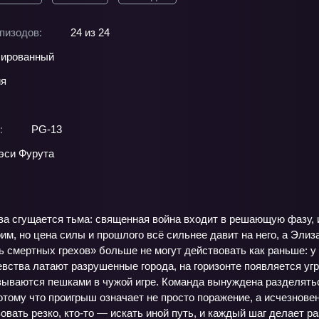
пизодов:
24 из 24
ированный
ия
:
PG-13
эси Фурута
ва сгущается тьма: священная война входит в решающую фазу, 
им, но цена силы и прошлого всё сильнее давит на него, а Эли
 смертных грехов» больше не могут действовать как раньше: у 
евства латают разрушенные города, на горизонте появляется у
азываются пешками в чужой игре. Команда вынуждена разделять
отому что проигрыш означает не просто поражение, а исчезнове
вовать резко, кто-то — искать иной путь, и каждый шаг делает 