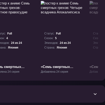
тус:
Full
Статус:
Full
Статус:
зон:
4
Сезон:
5
Сезон:
изодов:
24 из 24
Эпизодов:
24 из 24
Эпизодо
рана:
Япония
Страна:
Япония
Страна:
мь смертных
«Семь смертных
«Семь с
ов: Яростное
грехов: Четыре
грехов: 
лена 24 серия
Добавлена 24 серия
Добавлена 
осудие» ТВ-4
всадника
всадник
Апокалипсиса» ТВ-5
Апокалип