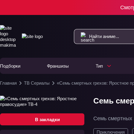
Смот
Подборки
Франшизы
Тип
Главная
ТВ Сериалы
«Семь смертных грехов: Яростное п
Семь смер
Семь смертных 
В закладки
Приключения