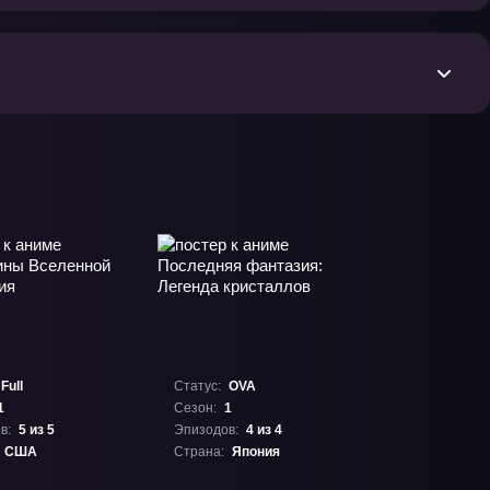
Full
Статус:
OVA
1
Сезон:
1
в:
5 из 5
Эпизодов:
4 из 4
США
Страна:
Япония