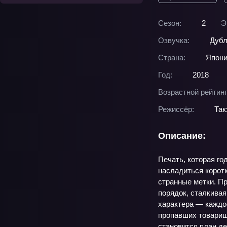
Сезон:
2
Э
Озвучка:
Дубл
Страна:
Япон
Год:
2018
Возрастной рейтинг
Режиссёр:
Так
Описание:
Печать, которая го
насладиться коротк
странные метки. Пр
порядок, сталкива
характера — каждое
пропавших товарищ
становится план де