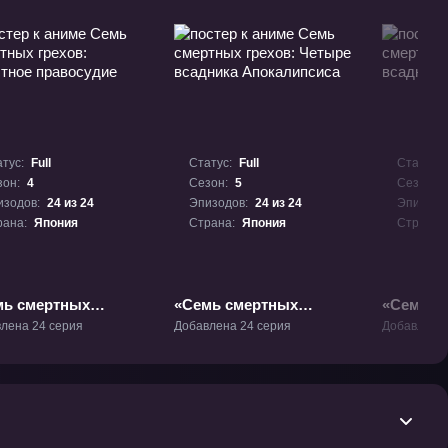
тус:
Full
Статус:
Full
Статус:
зон:
4
Сезон:
5
Сезон:
изодов:
24 из 24
Эпизодов:
24 из 24
Эпизодо
рана:
Япония
Страна:
Япония
Страна:
мь смертных
«Семь смертных
«Семь с
ов: Яростное
грехов: Четыре
грехов: 
лена 24 серия
Добавлена 24 серия
Добавлена 
осудие» ТВ-4
всадника
всадник
Апокалипсиса» ТВ-5
Апокалип