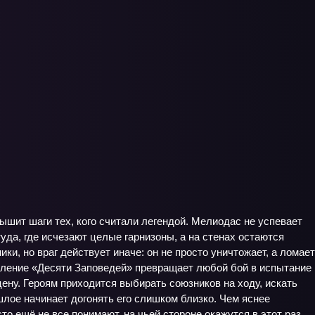
ышит шаги тех, кого считали легендой. Мелиодас не успевает
уда, где исчезают целые гарнизоны, а на стенах остаются
и, но враг действует иначе: он не просто уничтожает, а ломает
вление «Десяти Заповедей» превращает любой бой в испытание
ену. Героям приходится выбирать союзников на ходу, искать
лое начинает догонять его слишком близко. Чем яснее
о ещё не все понимают, на чьей стороне окажутся в этот раз.