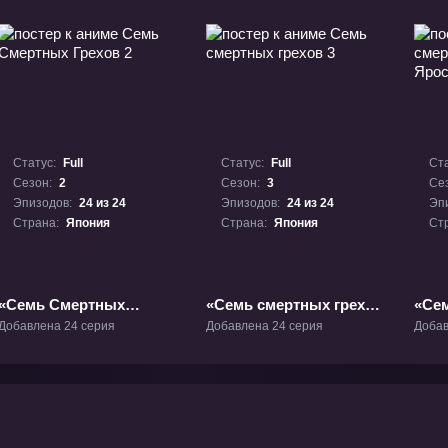
Статус:
Full
Статус:
Full
Ста
Сезон:
2
Сезон:
3
Се
Эпизодов:
24 из 24
Эпизодов:
24 из 24
Эп
Страна:
Япония
Страна:
Япония
Ст
«Семь Смертных
«Семь смертных грехов
«Се
Грехов 2» ТВ-2
3» ТВ-3
грех
Добавлена 24 серия
Добавлена 24 серия
Добав
прав