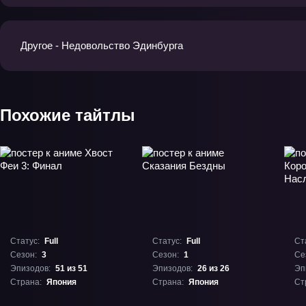
Другое - Недовольство Эдинбурга
Похожие тайтлы
Статус:
Full
Статус:
Full
Ст
Сезон:
3
Сезон:
1
Се
Эпизодов:
51 из 51
Эпизодов:
26 из 26
Эп
Страна:
Япония
Страна:
Япония
Ст