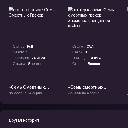
Статус:
Full
Статус:
OVA
Сезон:
1
Сезон:
1
Эпизодов:
24 из 24
Эпизодов:
4 из 4
Страна:
Япония
Страна:
Япония
«Семь Смертных
«Семь смертных
Грехов» ТВ-1
грехов: Знамение
Добавлена 24 серия
Добавлена 4 серия
священной войны»
ОВА-1
Другая история