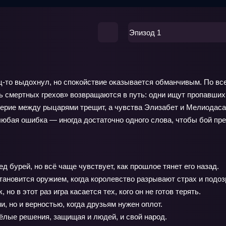
Эпизод 1
ц-то выдохнул, но спокойствие оказывается обманчивым. По вс
мь смертных грехов» возвращаются в путь: одни ищут пропавших
верие между рыцарями трещит, а чувства Элизабет и Мелиодаса
любая ошибка — иногда достаточно одного слова, чтобы бой пре
 бурей, но всё чаще чувствует, как прошлое тянет его назад.
ановится оружием, когда королевство разрывают страх и подоз
о в этот раз игра касается тех, кого он не готов терять.
, но и верностью, когда друзьям нужен оплот.
ёлые решения, защищая и людей, и свой народ.