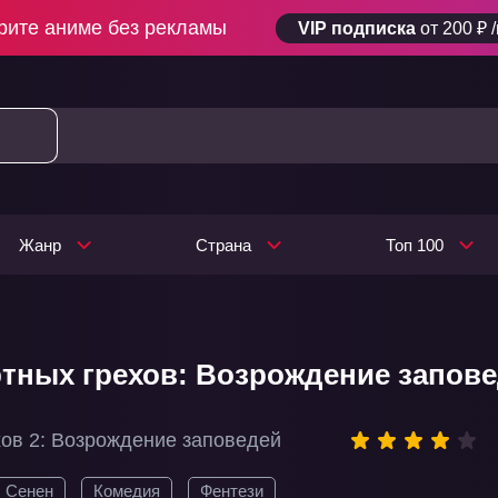
рите аниме без рекламы
VIP подписка
от 200 ₽ 
Жанр
Страна
Топ 100
тных грехов: Возрождение заповед
хов 2: Возрождение заповедей
Сенен
Комедия
Фентези