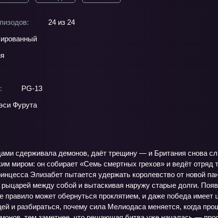
пизодов:
24 из 24
ированный
ия
:
PG-13
эси Фурута
дами сдерживала демонов, даёт трещину — и Британия снова сл
им миром: он собирает «Семь смертных грехов» и ведёт отряд т
инцесса Элизабет пытается удержать королевство от новой паник
я рыцарей между собой и вытаскивая наружу старые долги. Поя
 правило может обернуться проклятием, и даже победа имеет ц
ей и разбираться, почему сила Мелиодаса меняется, когда прош
монов, тем заметнее, что решающая битва уже началась — прост