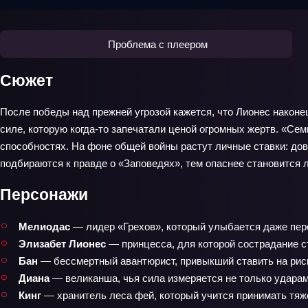
Проблема с плеером
Сюжет
После победы над прежней угрозой кажется, что Лионес наконе
силе, которую когда-то запечатали ценой огромных жертв. «Се
способностях. На фоне общей войны растут личные ставки: до
подбираются к правде о «Заповедях», тем опаснее становится 
Персонажи
Мелиодас
— лидер «Грехов», который улыбается даже перед
Элизабет Лионес
— принцесса, для которой сострадание ст
Бан
— бессмертный авантюрист, привыкший ставить на риск, н
Диана
— великанша, чья сила измеряется не только ударами
Кинг
— хранитель леса фей, который учится принимать тяж