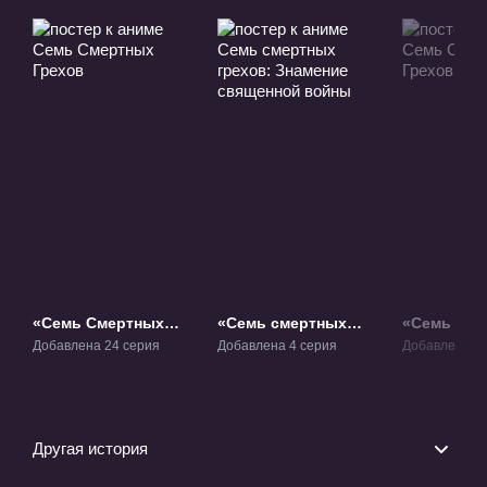
«Семь Смертных
«Семь смертных
«Семь Сме
Грехов» ТВ-1
грехов: Знамение
Грехов 2» 
Добавлена 24 серия
Добавлена 4 серия
Добавлена 24
священной войны»
ОВА-1
Другая история