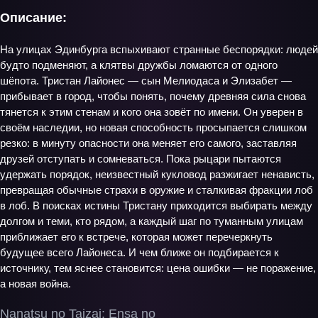
Описание:
На улицах Эдинбурга вспыхивают странные беспорядки: людей
будто подменяют, а клятвы дружбы ломаются от одного
шёпота. Тристан Лайонес — сын Мелиодаса и Элизабет —
прибывает в город, чтобы понять, почему древняя сила снова
тянется к этим стенам и кого она зовёт по имени. Он уверен в
своём наследии, но новая способность просыпается слишком
резко: в минуту опасности она меняет его самого, заставляя
друзей отступать и сомневаться. Пока рыцари пытаются
удержать порядок, неизвестный кукловод разжигает ненависть,
превращая обычные страхи в оружие и сталкивая фракции лоб
в лоб. В поисках истины Тристану приходится выбирать между
долгом и теми, кто рядом, а каждый шаг по туманным улицам
приближает его к встрече, которая может перечеркнуть
будущее всего Лайонеса. И чем ближе он подбирается к
источнику, тем яснее становится: цена ошибки — не поражение,
а новая война.
Nanatsu no Taizai: Ensa no