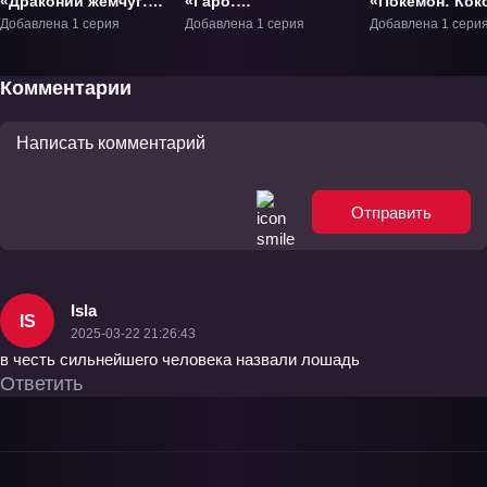
«Драконий жемчуг:
«Гаро:
«Покемон: Кок
Сон Гоку и друзья
Божественное
Фильм-23
Добавлена 1 серия
Добавлена 1 серия
Добавлена 1 сери
возвращаются!»
пламя» Фильм-1
ОВА-1
Комментарии
Отправить
Isla
IS
2025-03-22 21:26:43
в честь сильнейшего человека назвали лошадь
Ответить