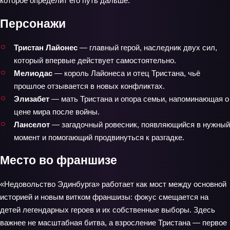
которое определит его путь дальше.
Персонажи
Тристан Лайонес
— главный герой, наследник двух сил,
который впервые действует самостоятельно.
Мелиодас
— король Лайонеса и отец Тристана, чьё
прошлое отзывается в новых конфликтах.
Элизабет
— мать Тристана и опора семьи, напоминающая о
цене мира после войны.
Ланселот
— загадочный ровесник, появляющийся в нужный
момент и помогающий продвинуться к разгадке.
Место во франшизе
«Недовольство Эдинбурга» работает как мост между основной
историей и новым витком франшизы: фокус смещается на
детей легендарных героев и их собственные выборы. Здесь
важнее не масштабная битва, а взросление Тристана — первое