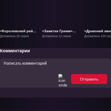
«Королевский рейд:
«Заметки Гримм»
«Драконий кве
Наследники воли»
ТВ-1
Приключения 
Добавлена 26 серия
Добавлена 12 серия
Добавлена 100 се
ТВ-1
ТВ-1
Комментарии
Отправить