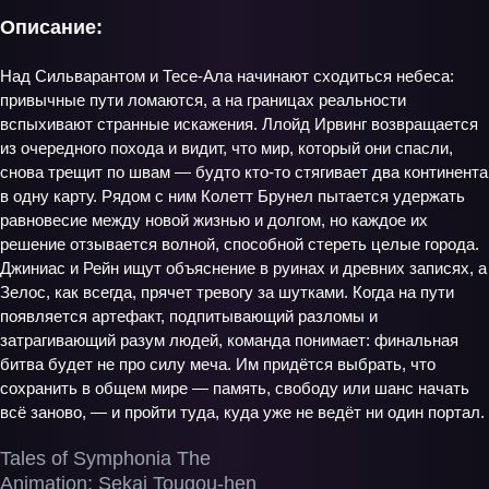
Описание:
Над Сильварантом и Тесе-Ала начинают сходиться небеса:
привычные пути ломаются, а на границах реальности
вспыхивают странные искажения. Ллойд Ирвинг возвращается
из очередного похода и видит, что мир, который они спасли,
снова трещит по швам — будто кто‑то стягивает два континента
в одну карту. Рядом с ним Колетт Брунел пытается удержать
равновесие между новой жизнью и долгом, но каждое их
решение отзывается волной, способной стереть целые города.
Джиниас и Рейн ищут объяснение в руинах и древних записях, а
Зелос, как всегда, прячет тревогу за шутками. Когда на пути
появляется артефакт, подпитывающий разломы и
затрагивающий разум людей, команда понимает: финальная
битва будет не про силу меча. Им придётся выбрать, что
сохранить в общем мире — память, свободу или шанс начать
всё заново, — и пройти туда, куда уже не ведёт ни один портал.
Tales of Symphonia The
Animation: Sekai Tougou-hen