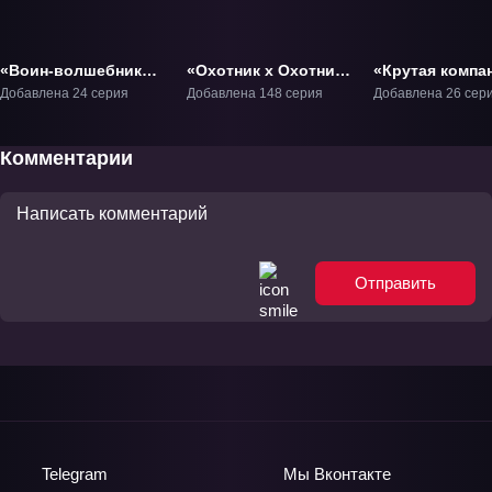
«Воин-волшебник
«Охотник х Охотник
«Крутая компа
Луи» ТВ-1
(2011)» ТВ-1
Арадские
Добавлена 24 серия
Добавлена 148 серия
Добавлена 26 сер
приключения» 
Комментарии
Отправить
Telegram
Мы
Вконтакте