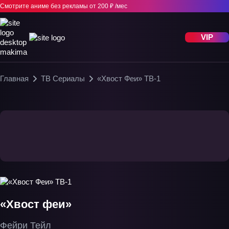
Смотрите аниме без рекламы
от 200 ₽ /мес
VIP
Главная
ТВ Сериалы
«Хвост Феи» ТВ-1
«Хвост феи»
Фейри Тейл