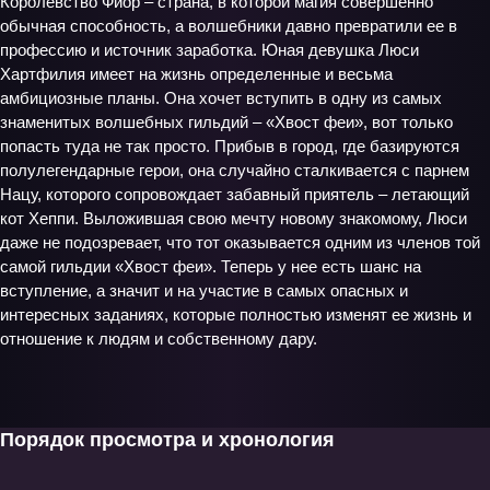
Королевство Фиор – страна, в которой магия совершенно
обычная способность, а волшебники давно превратили ее в
профессию и источник заработка. Юная девушка Люси
Хартфилия имеет на жизнь определенные и весьма
амбициозные планы. Она хочет вступить в одну из самых
знаменитых волшебных гильдий – «Хвост феи», вот только
попасть туда не так просто. Прибыв в город, где базируются
полулегендарные герои, она случайно сталкивается с парнем
Нацу, которого сопровождает забавный приятель – летающий
кот Хеппи. Выложившая свою мечту новому знакомому, Люси
даже не подозревает, что тот оказывается одним из членов той
самой гильдии «Хвост феи». Теперь у нее есть шанс на
вступление, а значит и на участие в самых опасных и
интересных заданиях, которые полностью изменят ее жизнь и
отношение к людям и собственному дару.
Порядок просмотра и хронология