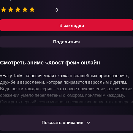
0
В закладки
Поделиться
Смотреть аниме «Хвост феи» онлайн
«Fairy Tail» - классическая сказка о волшебных приключениях,
дружбе и взрослении, которая понравится взрослым и детям.
Ведь почти каждая серия – это новое приключение, а эпические
сражения умело переплетены с юмором, понятным каждому.
Смотреть первый сезон можно в нескольких вариантах плеера и
русского перевода, но наиболее популярным вариантом для
тайтла «Фэйри тейл» является озвучка от Анкорда. Бесплатно
на нашем сайте вы можете наслаждаться аниме «Хвост феи»
Показать описание
онлайн, а для любителей смотреть сериалы в местах, где нет