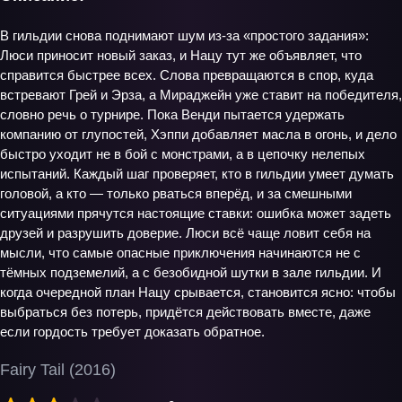
В гильдии снова поднимают шум из‑за «простого задания»:
Люси приносит новый заказ, и Нацу тут же объявляет, что
справится быстрее всех. Слова превращаются в спор, куда
встревают Грей и Эрза, а Мираджейн уже ставит на победителя,
словно речь о турнире. Пока Венди пытается удержать
компанию от глупостей, Хэппи добавляет масла в огонь, и дело
быстро уходит не в бой с монстрами, а в цепочку нелепых
испытаний. Каждый шаг проверяет, кто в гильдии умеет думать
головой, а кто — только рваться вперёд, и за смешными
ситуациями прячутся настоящие ставки: ошибка может задеть
друзей и разрушить доверие. Люси всё чаще ловит себя на
мысли, что самые опасные приключения начинаются не с
тёмных подземелий, а с безобидной шутки в зале гильдии. И
когда очередной план Нацу срывается, становится ясно: чтобы
выбраться без потерь, придётся действовать вместе, даже
если гордость требует доказать обратное.
Fairy Tail (2016)