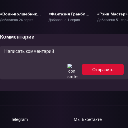
«Воин-волшебник
«Фантазия Гранблю:
«Рэйв Мастер»
Луи» ТВ-1
Тыквенная лампа»
Добавлена 24 серия
Добавлена 1 серия
Добавлена 51 сер
ОВА-1
Комментарии
Отправить
Telegram
Мы
Вконтакте