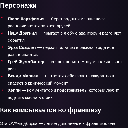
Персонажи
Люси Хартфилия
— берёт задания и чаще всех
расплачивается за хаос друзей.
Нацу Драгнил
— прыгает в любую авантюру и разгоняет
события.
Эрза Скарлет
— держит гильдию в рамках, когда всё
разваливается.
Грей Фуллбастер
— вечно спорит с Нацу и подкидывает
риск.
Венди Марвел
— пытается действовать аккуратно и
спасает в критический момент.
Хэппи
— комментатор и подстрекатель, который любит
подлить масла в огонь.
Как вписывается во франшизу
Эта OVA‑подборка — лёгкое дополнение к франшизе: она