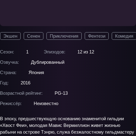
Экшен
Сенен
Приключения
Фентези
Комедия
Сезон:
1
Эпизодов:
12 из 12
Озвучка:
Дублированный
Страна:
Япония
Год:
2016
Возрастной рейтинг:
PG-13
Режиссёр:
Неизвестно
В эпоху, предшествующую основанию знаменитой гильдии
«Хвост Феи», молодая Мавис Вермиллион живет жизнью
рабыни на острове Тэнрю, служа безжалостному гильдмастеру