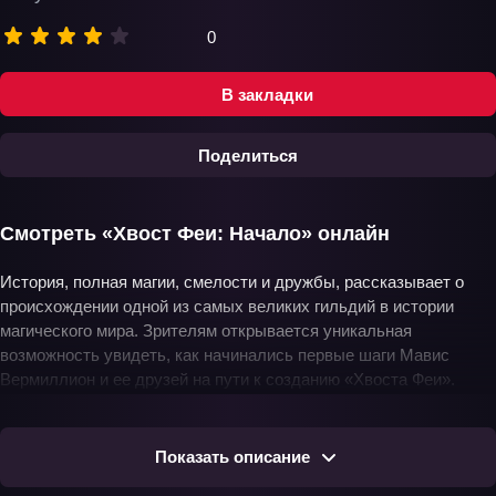
0
В закладки
Поделиться
Смотреть «Хвост Феи: Начало» онлайн
История, полная магии, смелости и дружбы, рассказывает о
происхождении одной из самых великих гильдий в истории
магического мира. Зрителям открывается уникальная
возможность увидеть, как начинались первые шаги Мавис
Вермиллион и ее друзей на пути к созданию «Хвоста Феи».
Через испытания, личные трагедии и невероятные открытия,
эта история вдохновит каждого на поиск своего пути и веры в
силу дружбы. С каждой серией, представленной в высоком
Показать описание
качестве и на русском языке, зрители будут следить за