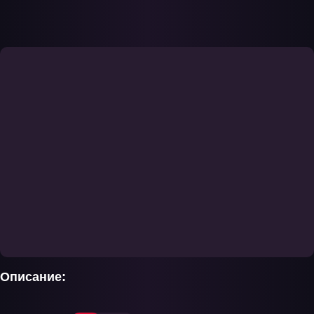
захватывающими приключениями магов, их борьбой за
справедливость и мечтой о мире, где волшебство служит благу.
Не пропустите возможность погрузиться в начальные главы
легенды «Хвост Феи», доступные для просмотра бесплатно и
без регистрации.
Описание: