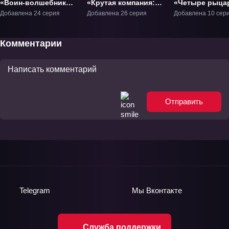
«Воин-волшебник
«Крутая компания:
«Четыре рыца
Луи» ТВ-1
Арадские
ТВ-1
Добавлена 24 серия
Добавлена 26 серия
Добавлена 10 сер
приключения» ТВ-1
Комментарии
Отправить
Telegram
Мы
Вконтакте
Служба поддержки