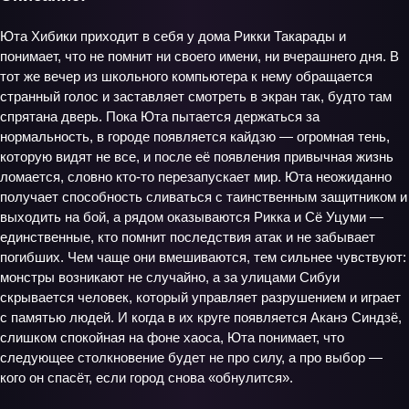
Юта Хибики приходит в себя у дома Рикки Такарады и
понимает, что не помнит ни своего имени, ни вчерашнего дня. В
тот же вечер из школьного компьютера к нему обращается
странный голос и заставляет смотреть в экран так, будто там
спрятана дверь. Пока Юта пытается держаться за
нормальность, в городе появляется кайдзю — огромная тень,
которую видят не все, и после её появления привычная жизнь
ломается, словно кто-то перезапускает мир. Юта неожиданно
получает способность сливаться с таинственным защитником и
выходить на бой, а рядом оказываются Рикка и Сё Уцуми —
единственные, кто помнит последствия атак и не забывает
погибших. Чем чаще они вмешиваются, тем сильнее чувствуют:
монстры возникают не случайно, а за улицами Сибуи
скрывается человек, который управляет разрушением и играет
с памятью людей. И когда в их круге появляется Аканэ Синдзё,
слишком спокойная на фоне хаоса, Юта понимает, что
следующее столкновение будет не про силу, а про выбор —
кого он спасёт, если город снова «обнулится».