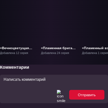
«Вечноцветущая
«Пламенная бригада
«Пламенный в
сакура» ТВ-1
пожарных» ТВ-1
Шаны: Фильм»
Добавлена 12 серия
Добавлена 24 серия
Добавлена 1 сери
Фильм-1
Комментарии
Отправить