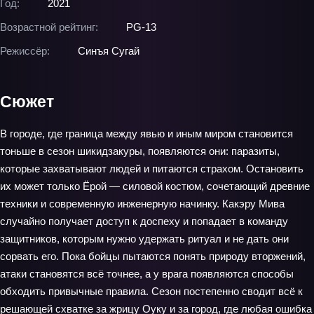
Год:
2021
Возрастной рейтинг:
PG-13
Режиссёр:
Синъя Сугай
Сюжет
В городе, где граница между явью и иным миром становится
тоньше в сезон шикидзакуры, появляются они: паразиты,
которые захватывают людей и питаются страхом. Остановить
их может только Ёрой — силовой костюм, сочетающий древние
техники и современную инженерную начинку. Какэру Мива
случайно получает доступ к доспеху и попадает в команду
защитников, которым нужно удержать ритуал и не дать они
сорвать его. Пока бойцы пытаются понять природу вторжений,
атаки становятся всё точнее, а у врага появляются способы
обходить привычные правила. Сезон постепенно сводит всё к
решающей схватке за жрицу Оуку и за город, где любая ошибка