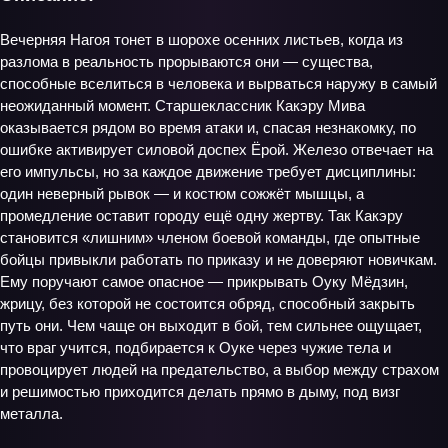
Вечерняя Нагоя тонет в шорохе осенних листьев, когда из
разлома в реальность прорываются они — существа,
способные вселиться в человека и вырваться наружу в самый
неожиданный момент. Старшеклассник Какэру Мива
оказывается рядом во время атаки и, спасая незнакомку, по
ошибке активирует силовой доспех Ёрой. Железо отвечает на
его импульсы, но за каждое движение требует дисциплины:
один неверный рывок — и костюм сожжёт мышцы, а
промедление оставит городу ещё одну жертву. Так Какэру
становится «лишним» членом боевой команды, где опытные
бойцы привыкли работать по приказу и не доверяют новичкам.
Ему поручают самое опасное — прикрывать Оуку Мёдзин,
жрицу, без которой не состоится обряд, способный закрыть
путь они. Чем чаще он выходит в бой, тем сильнее ощущает,
что враг учится, подбирается к Оуке через чужие тела и
провоцирует людей на предательство, а выбор между страхом
и решимостью приходится делать прямо в дыму, под визг
металла.