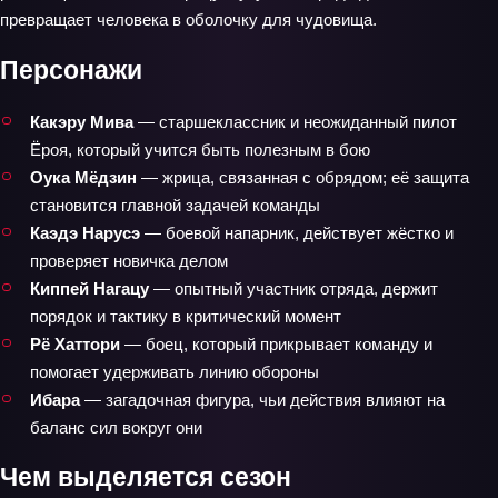
превращает человека в оболочку для чудовища.
Персонажи
Какэру Мива
— старшеклассник и неожиданный пилот
Ёроя, который учится быть полезным в бою
Оука Мёдзин
— жрица, связанная с обрядом; её защита
становится главной задачей команды
Каэдэ Нарусэ
— боевой напарник, действует жёстко и
проверяет новичка делом
Киппей Нагацу
— опытный участник отряда, держит
порядок и тактику в критический момент
Рё Хаттори
— боец, который прикрывает команду и
помогает удерживать линию обороны
Ибара
— загадочная фигура, чьи действия влияют на
баланс сил вокруг они
Чем выделяется сезон