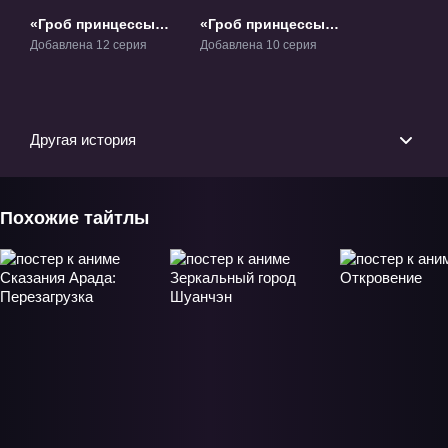
«Гроб принцессы
«Гроб принцессы
Чайки» ТВ-1
Чайки 2: Битва во
Добавлена 12 серия
Добавлена 10 серия
имя возмездия»
ТВ-2
Другая история
Похожие тайтлы