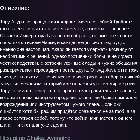
Описание:
Тору Акура возвращается к дороге вместе с Чайкой Трабант:
гроб за её спиной становится тяжелее, а ответы — опаснее.
Останки Императора Газа почти собраны, но вместо ясности
появляются новые Чайки, и каждая ведёт себя так, будто
именно она настоящая. Акари пытается удержать команду от
необратимых решений, однако противники больше не играют
честно: подставные встречи, ложные следы и чужие обещания
разворачивают героев друг против друга. Отряд Жиллетта тоже
выходит на охоту — не из мести, а из страха, что сбор реликвий
запустит механизм, который уже однажды утопил мир в крови.
Тору понимает: теперь он не просто телохранитель, а человек,
который своим выбором определит, станет ли Чайка символом
возрождения или инструментом чужого плана. Если они
ошибутся хотя бы раз, им придётся сражаться не за гроб, а за
право остаться собой, потому что война начинается с одного
шага — и этот шаг уже сделан.
Hitsugi no Chaika: Avenging