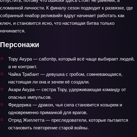
отпустить, потому что ошибки здесь стоят не ранения, а
сломанной личности. К финалу сезон подводит к развязке, где
собранный «набор реликвий» вдруг начинает работать как
ключ, и становится ясно, что настоящая битва только
начинается.
Персонажи
Тору Акура — саботёр, который всё чаще выбирает людей,
а не контракт.
Чайка Трабант — девушка с гробом, сомневающаяся,
настоящая ли она и зачем её создали.
Акари Акура — сестра Тору, удерживающая команду от
опасных импульсов.
Фредерика — дракон, чья сила становится козырем и
одновременно приманкой для врагов.
Отряд Жиллетта — преследователи, которые пытаются
остановить повторение старой войны.