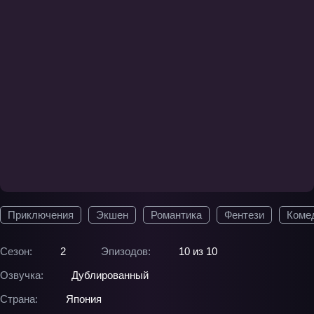
Приключения
Экшен
Романтика
Фентези
Коме
Сезон:
2
Эпизодов:
10 из 10
Озвучка:
Дублированный
Страна:
Япония