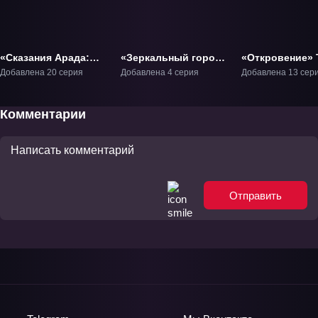
«Сказания Арада:
«Зеркальный город
«Откровение» 
Перезагрузка» ТВ-1
Шуанчэн» ТВ-1
Добавлена 20 серия
Добавлена 4 серия
Добавлена 13 сер
Комментарии
Отправить