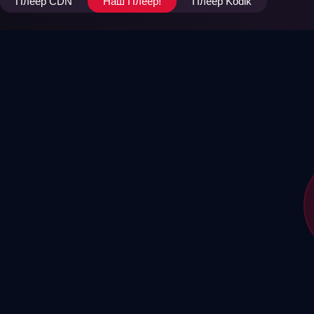
Плеер CDN
Наш Плеер!
Плеер Kodik