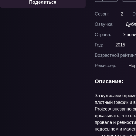
Поделиться
Сезон:
2
Э
Озвучка:
Дубл
Страна:
Япон
Год:
2015
Возрастной рейтинг
Режиссёр:
Нор
Описание:
За кулисами огромн
плотный график и в
Project» внезапно 
доказывать, что он
провала и ревности
недосыпом и мален
— и вместо праздни