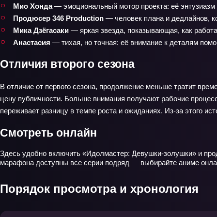
Мио Хонда
— эмоциональный мотор проекта: её энтузиазм с
Продюсер 346 Production
— человек плана и дедлайнов, к
Мика Дзёгасаки
— яркая звезда, показывающая, как работат
Анастасия
— тихая, но точная: её внимание к деталям помо
Отличия второго сезона
В отличие от первого сезона, продолжение меньше тратит време
цену публичности. Больше внимания получают рабочие процессы
переживает разницу в темпе роста и ожиданиях. Из-за этого ис
Смотреть онлайн
Здесь удобно включить «Идолмастер: Девушки-золушки» и продо
марафона доступны все серии подряд — выбирайте аниме онлайн
Порядок просмотра и хронология