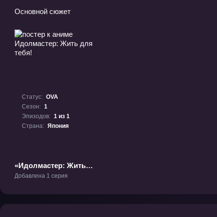
Основной сюжет
Статус:
OVA
Сезон:
1
Эпизодов:
1 из 1
Страна:
Япония
«Идолмастер: Жить
для тебя!» ОВА-1
Добавлена 1 серия