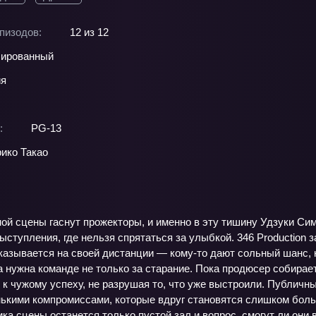
пизодов:
12 из 12
ированный
ия
:
PG-13
ико Такао
ой сцены гаснут прожекторы, и именно в эту тишину Удзуки Сим
ыступления, где нельзя спрятаться за улыбкой. 346 Production з
оказывается на своей дистанции — кому-то дают сольный шанс, к
а нужна команде не только за старание. Пока продюсер собирает
 к чужому успеху, не разрушая то, что уже выстроили. Публичн
ькими компромиссами, которые вдруг становятся слишком больш
ка сцены останется только пустой зал и вопрос, смогут ли они 