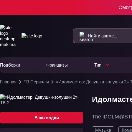
Смот
Подборки
Франшизы
Тип
Главная
ТВ Сериалы
«Идолмастер: Девушки-золушки 2» 
Идолмасте
The iDOLM@STER
В закладки
Музыка
Коме