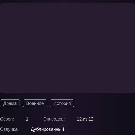
Драма
Военное
История
Сезон:
1
Эпизодов:
12 из 12
Озвучка:
Дублированный