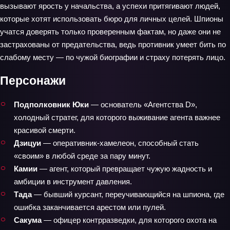
вызывают ярость у начальства, а успехи притягивают людей,
которые хотят использовать бюро для личных целей. Шпионы
учатся доверять только проверенным фактам, но даже они не
застрахованы от предательства, ведь противник умеет бить по
слабому месту — по чужой биографии и страху потерять лицо.
Персонажи
Подполковник Юки
— основатель «Агентства D»,
холодный стратег, для которого выживание агента важнее
красивой смерти.
Дзицуи
— оперативник‑хамелеон, способный стать
«своим» в любой среде за пару минут.
Камии
— агент, который превращает чужую жадность и
амбиции в инструмент давления.
Тада
— бывший курсант, переучивающийся на шпиона, где
ошибка заканчивается арестом или пулей.
Сакума
— офицер контрразведки, для которого охота на