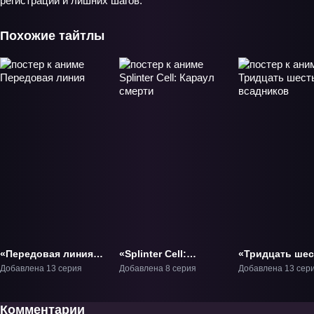
регистрации и лишних шагов.
Похожие тайтлы
«Передовая линия»
«Splinter Cell:
«Тридцать шес
ТВ-1
Караул смерти» ТВ-1
всадников» ТВ
Добавлена 13 серия
Добавлена 8 серия
Добавлена 13 сер
Комментарии