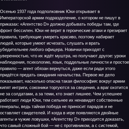
Осенью 1937 года подполковник Юки открывает в
Императорской армии подразделение, о котором не пишут в
приказах: «Агентство D» должно добывать победы там, где
фронт бессилен. Юки не верит в героические атаки и презирает
правила, требующие умереть красиво, поэтому набирает
людей, которые умеют исчезать, слушать и врать
убедительнее любого офицера. Новички приходят с
уверенностью, что их ждёт муштра, но получают другое: уроки
наблюдения, психологию, язык, поддельные личности и простое
правило — агент обязан вернуться, даже если ради этого
придётся предать ожидания начальства. Первое же дело
показывает, насколько опасна такая философия: вокруг армии
кипят интриги, союзники торгуются за сведения, а враг охотится
не за солдатами, а за теми, кто знает лишнее. Чем успешнее
работают люди Юки, тем сильнее их ненавидят собственные
генералы, ведь тайная победа не приносит парадов и не
оставляет свидетелей. И когда в игре появляются двойные
агенты и чужие ловушки, «Агентству D» приходится доказать,
что самый сложный бой — не с противником, а с системой,