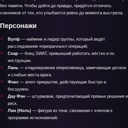
без памяти. Чтобы дойти до правды, придётся отличать
союзников от тех, кто улыбается ровно до момента выстрела.
Персонажи
Вулф
— наёмник и лидер группы, который ведёт
расследование «призрачных» операций.
Скар
— боец SWAT, привыкший работать жёстко и по
инструкции.
Лань
— хладнокровная оперативница, замечающая детали
и слабые места врага.
Фокс
— агент прикрытия, действующая быстро и
бесшумно.
Дау Фэн
— штурмовик, предпочитающий прямые решения и
риск.
Лин (Ноль)
— фигура из тени, связанная с ключом к
программе исчезновений.