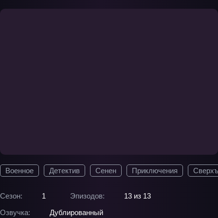
Военное
Детектив
Сенен
Приключения
Сверхъ
Сезон:
1
Эпизодов:
13 из 13
Озвучка:
Дублированный