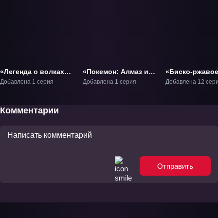
«Легенда о волках»
«Покемон: Алмаз и
«Биско-ржаво
Фильм-1
жемчуг — Гиратина
ТВ-1
Добавлена 1 серия
Добавлена 1 серия
Добавлена 12 сер
и небесный букет
Шейми» Фильм-11
Комментарии
Отправить