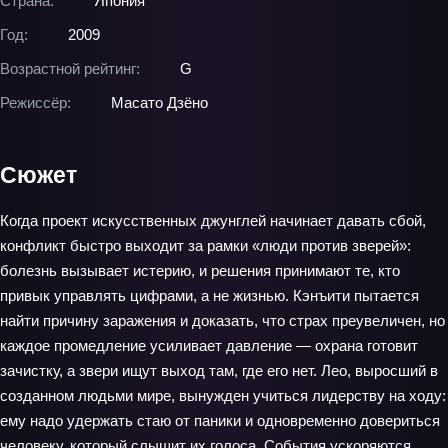
Страна:
Япония
Год:
2009
Возрастной рейтинг:
G
Режиссёр:
Масато Дзёно
Сюжет
Когда проект искусственных джунглей начинает давать сбой,
конфликт быстро выходит за рамки «люди против зверей»:
болезнь вызывает истерию, и решения принимают те, кто
привык управлять цифрами, а не жизнью. Кэнъити пытается
найти причину заражения и доказать, что страх преувеличен, но
каждое промедление усиливает давление — охрана готовит
зачистку, а звери ищут выход там, где его нет. Лео, выросший в
созданном людьми мире, вынужден учиться лидерству на ходу:
ему надо удержать стаю от паники и одновременно довериться
человеку, который слышит их голоса. События ускоряются,