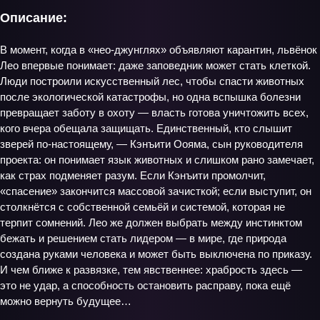
Описание:
В момент, когда в «нео‑джунглях» объявляют карантин, львёнок
Лео впервые понимает: даже заповедник может стать клеткой.
Люди построили искусственный лес, чтобы спасти животных
после экологической катастрофы, но одна вспышка болезни
превращает заботу в охоту — власть готова уничтожить всех,
кого вчера обещала защищать. Единственный, кто слышит
зверей по‑настоящему, — Кэнъити Оояма, сын руководителя
проекта: он понимает язык животных и слишком рано замечает,
как страх подменяет разум. Если Кэнъити промолчит,
«спасение» закончится массовой зачисткой; если выступит, он
столкнётся с собственной семьёй и системой, которая не
терпит сомнений. Лео же должен выбрать между инстинктом
бежать и решением стать лидером — в мире, где природа
создана руками человека и может быть выключена по приказу.
И чем ближе к развязке, тем явственнее: храбрость здесь —
это не удар, а способность остановить расправу, пока ещё
можно вернуть будущее…