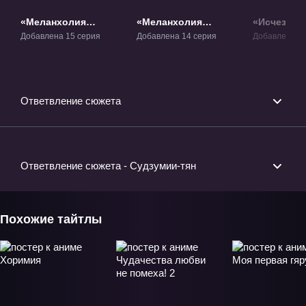
«Меланхолия
«Меланхолия
«Исчезнов
Харухи Судзумии»
Харухи Судзумии 2»
Харухи Су
Добавлена 15 серия
Добавлена 14 серия
Добавлена 1 
ТВ-1
ТВ-2
Фильм-1
Ответвление сюжета
Ответвление сюжета - Судзумии-тян
Похожие тайтлы