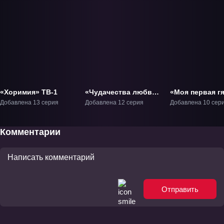
«Хоримия» ТВ-1
«Чудачества любви
«Моя первая г
не помеха! 2» ТВ-2
ТВ-1
Добавлена 13 серия
Добавлена 12 серия
Добавлена 10 сер
Комментарии
Отправить