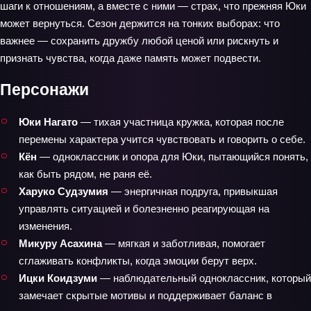
шаги к отношениям, а вместе с ними — страх, что прежняя Юки
может вернуться. Сезон держится на тонких выборах: что
важнее — сохранить дружбу любой ценой или рискнуть и
признать чувства, когда даже память может подвести.
Персонажи
Юки Нагато
— тихая участница кружка, которая после
перемены характера учится чувствовать и говорить о себе.
Кён
— одноклассник и опора для Юки, пытающийся понять,
как быть рядом, не раня её.
Харуко Судзумия
— энергичная подруга, привыкшая
управлять ситуацией и болезненно реагирующая на
изменения.
Микуру Асахина
— мягкая и заботливая, помогает
сглаживать конфликты, когда эмоции берут верх.
Ицки Коидзуми
— наблюдательный одноклассник, который
замечает скрытые мотивы и поддерживает баланс в