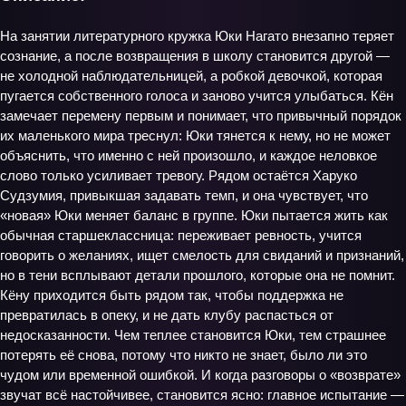
На занятии литературного кружка Юки Нагато внезапно теряет
сознание, а после возвращения в школу становится другой —
не холодной наблюдательницей, а робкой девочкой, которая
пугается собственного голоса и заново учится улыбаться. Кён
замечает перемену первым и понимает, что привычный порядок
их маленького мира треснул: Юки тянется к нему, но не может
объяснить, что именно с ней произошло, и каждое неловкое
слово только усиливает тревогу. Рядом остаётся Харуко
Судзумия, привыкшая задавать темп, и она чувствует, что
«новая» Юки меняет баланс в группе. Юки пытается жить как
обычная старшеклассница: переживает ревность, учится
говорить о желаниях, ищет смелость для свиданий и признаний,
но в тени всплывают детали прошлого, которые она не помнит.
Кёну приходится быть рядом так, чтобы поддержка не
превратилась в опеку, и не дать клубу распасться от
недосказанности. Чем теплее становится Юки, тем страшнее
потерять её снова, потому что никто не знает, было ли это
чудом или временной ошибкой. И когда разговоры о «возврате»
звучат всё настойчивее, становится ясно: главное испытание —