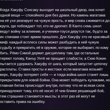
Когда Хакуфу Сонсаку выходит на школьный двор, она хочет
одной вещи — спокойного дня без драки. Но камень магатама
на её ухе реагирует на чужую ярость, и мир снова сжимается до
круга, где побеждает тот, кто не дрогнет. В Канто семь школ
ведут войну за влияние, и ученики-тоуси дерутся так, будто за
их спинами стоят армии прошлого. Для Хакуфу это не красивый
миф: каждый всплеск силы может разбудить в ней чужую
судьбу и превратить её в оружие, которое не выбирает, по кому
бить. Рёмо Симэй держит дисциплину там, где остальные
теряют голову, Канъу Унтё не прощает слабости, а Сюю Кокин
пытается удержать Хакуфу от шага, который запустит цепочку
расплаты. Ставки просты и жестоки: если магатама возьмёт
верх, Хакуфу потеряет себя — и тогда война школ станет лишь
прикрытием для новой бойни. Она может победить кулаками, но
главная битва происходит внутри, потому что не всякая сила
принадлежит тому, кто её носит. И чем ближе решающий бой,
тем страшнее становится мысль: в этот раз ей могут не
оставить права на ошибку.