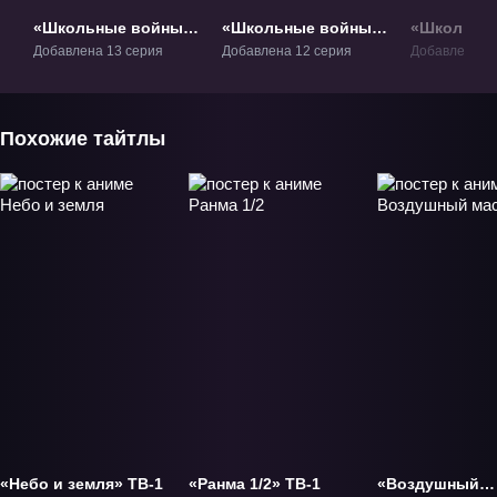
«Школьные войны»
«Школьные войны:
«Школьны
ТВ-1
Великие стражи»
Экстрема
Добавлена 13 серия
Добавлена 12 серия
Добавлена 12
ТВ-3
Исполните
Похожие тайтлы
«Небо и земля» ТВ-1
«Ранма 1/2» ТВ-1
«Воздушный