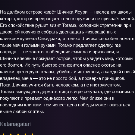
На далёком острове живёт Шичика Ясури — наследник школы
кёторю, которая превращает тело в оружие и не признаёт мечей.
Его спокойствие рушит визит Тогамэ, холодной стратегини при
дворе: ей поручено собрать двенадцать «извращённых
клинков» кузнеца Сикидзаки, и только Шичика способен ломать
такие мечи голыми руками. Тогамэ предлагает сделку, где
награда — не золото, а обещание смысла и признания, и
Шичика впервые покидает остров, чтобы увидеть мир, который
его боится. Их путь быстро становится опаснее охоты: на
клинки претендуют кланы, убийцы и интриганы, а каждый новый
владелец меча — это не просто бой, а проверка принципов.
Пока Шичика учится быть человеком, а не инструментом,
Тогамэ вынуждена держать лицо в игре сёгуната, где союзников
покупают и предают одинаково легко. Чем ближе они к
последним клинкам, тем яснее: цена победы может оказаться
выше любой клятвы.
Katanagatari