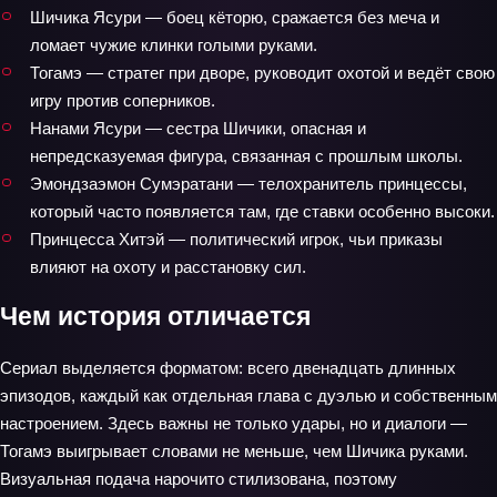
Шичика Ясури — боец кёторю, сражается без меча и
ломает чужие клинки голыми руками.
Тогамэ — стратег при дворе, руководит охотой и ведёт свою
игру против соперников.
Нанами Ясури — сестра Шичики, опасная и
непредсказуемая фигура, связанная с прошлым школы.
Эмондзаэмон Сумэратани — телохранитель принцессы,
который часто появляется там, где ставки особенно высоки.
Принцесса Хитэй — политический игрок, чьи приказы
влияют на охоту и расстановку сил.
Чем история отличается
Сериал выделяется форматом: всего двенадцать длинных
эпизодов, каждый как отдельная глава с дуэлью и собственным
настроением. Здесь важны не только удары, но и диалоги —
Тогамэ выигрывает словами не меньше, чем Шичика руками.
Визуальная подача нарочито стилизована, поэтому