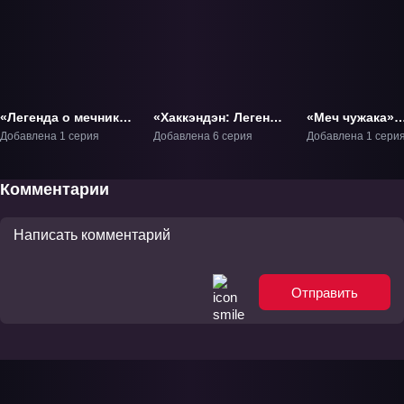
«Легенда о мечнике:
«Хаккэндэн: Легенда
«Меч чужака»
Парящий дракон»
о псах-воинах»
Фильм-1
Добавлена 1 серия
Добавлена 6 серия
Добавлена 1 сери
Фильм-1
ОВА-1
Комментарии
Отправить