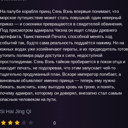
На палубе корабля принц Сянь Вэнь впервые понимает, что
морское путешествие может стать ловушкой: один неверный
приказ — и союзники превращаются в свидетелей обвинения.
Под присмотром адмирала Чжэна он ищет следы древнего
артефакта, Таинственной Печати, способной менять ход
событий так, будто сама реальность поддаётся нажиму. Но на
южных водах уже хозяйничают пираты, и их предводитель готов
утопить полмира ради доступа к силе, недоступной
простолюдинам. Сянь Вэнь тайком пробирается в покои отца и
находит печать, не подозревая, что этим запускает чей‑то
тщательно продуманный план. Вскоре император погибает, а
виновным объявляют именно принца — теперь ему нужно
бежать, выяснить, кому выгодна кровь на троне, и понять,
почему адмирал, которому он доверял, внезапно стал самым
опасным человеком на пути.
Si Hai Jing Qi
0