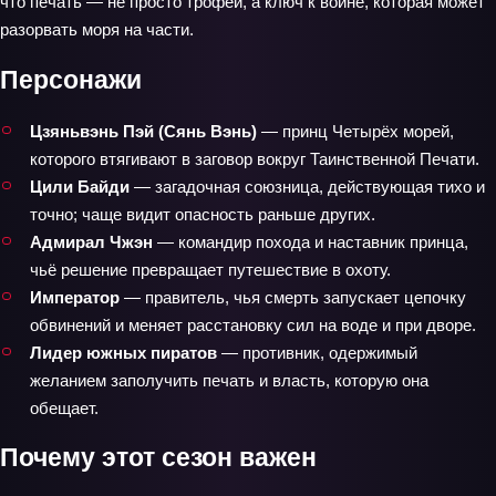
что печать — не просто трофей, а ключ к войне, которая может
разорвать моря на части.
Персонажи
Цзяньвэнь Пэй (Сянь Вэнь)
— принц Четырёх морей,
которого втягивают в заговор вокруг Таинственной Печати.
Цили Байди
— загадочная союзница, действующая тихо и
точно; чаще видит опасность раньше других.
Адмирал Чжэн
— командир похода и наставник принца,
чьё решение превращает путешествие в охоту.
Император
— правитель, чья смерть запускает цепочку
обвинений и меняет расстановку сил на воде и при дворе.
Лидер южных пиратов
— противник, одержимый
желанием заполучить печать и власть, которую она
обещает.
Почему этот сезон важен