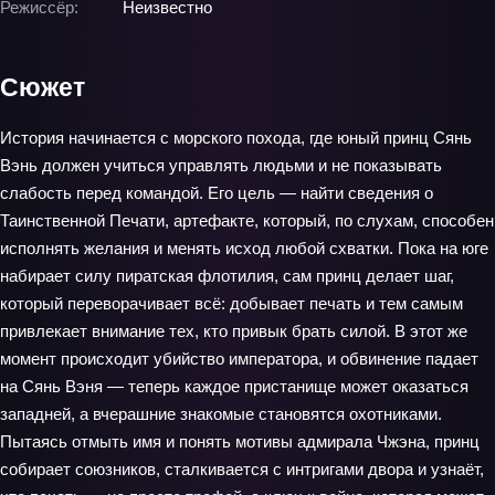
Режиссёр:
Неизвестно
Сюжет
История начинается с морского похода, где юный принц Сянь
Вэнь должен учиться управлять людьми и не показывать
слабость перед командой. Его цель — найти сведения о
Таинственной Печати, артефакте, который, по слухам, способен
исполнять желания и менять исход любой схватки. Пока на юге
набирает силу пиратская флотилия, сам принц делает шаг,
который переворачивает всё: добывает печать и тем самым
привлекает внимание тех, кто привык брать силой. В этот же
момент происходит убийство императора, и обвинение падает
на Сянь Вэня — теперь каждое пристанище может оказаться
западней, а вчерашние знакомые становятся охотниками.
Пытаясь отмыть имя и понять мотивы адмирала Чжэна, принц
собирает союзников, сталкивается с интригами двора и узнаёт,