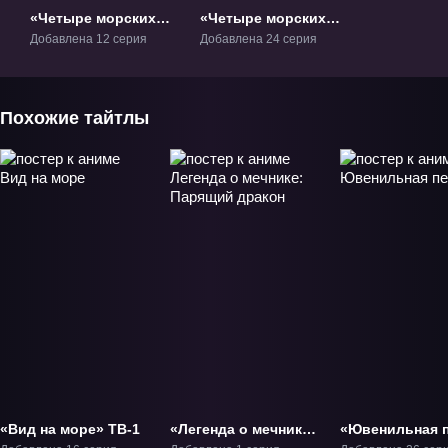
«Четыре морских
«Четыре морских
кита» ТВ-1
кита 2» ТВ-2
Добавлена 12 серия
Добавлена 24 серия
Похожие тайтлы
«Вид на море» ТВ-1
«Легенда о мечнике:
«Ювенильная 
Парящий дракон»
3» ТВ-3