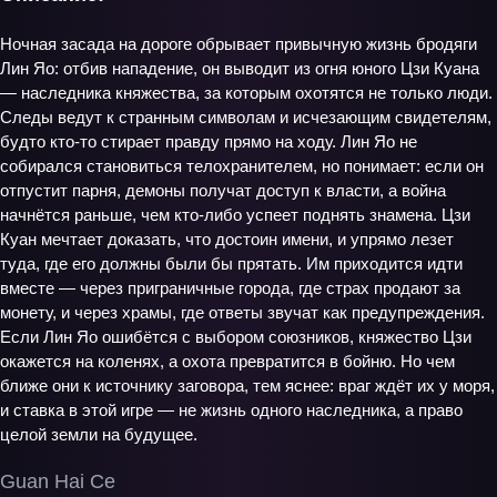
Ночная засада на дороге обрывает привычную жизнь бродяги
Лин Яо: отбив нападение, он выводит из огня юного Цзи Куана
— наследника княжества, за которым охотятся не только люди.
Следы ведут к странным символам и исчезающим свидетелям,
будто кто-то стирает правду прямо на ходу. Лин Яо не
собирался становиться телохранителем, но понимает: если он
отпустит парня, демоны получат доступ к власти, а война
начнётся раньше, чем кто-либо успеет поднять знамена. Цзи
Куан мечтает доказать, что достоин имени, и упрямо лезет
туда, где его должны были бы прятать. Им приходится идти
вместе — через приграничные города, где страх продают за
монету, и через храмы, где ответы звучат как предупреждения.
Если Лин Яо ошибётся с выбором союзников, княжество Цзи
окажется на коленях, а охота превратится в бойню. Но чем
ближе они к источнику заговора, тем яснее: враг ждёт их у моря,
и ставка в этой игре — не жизнь одного наследника, а право
целой земли на будущее.
Guan Hai Ce