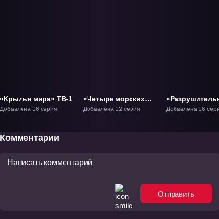
«Крылья мира» ТВ-1
«Четыре морских
«Разрушитель
кита» ТВ-1
действие врем
Добавлена 16 серия
Добавлена 12 серия
Добавлена 16 сер
ТВ-1
Комментарии
Отправить