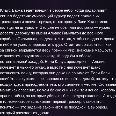
Клаус Барка ведёт ваншип в серое небо, когда радар ловит
сигнал бедствия: умирающий курьер падает прямо в их
траекторию и шепчет приказ, от которого у Лави Хэд немеют
пальцы на штурвале. Это уже не обычная доставка — нужно
довезти девочку по имени Альвис Гамильтон до военного
корабля «Сильвана», и сделать это так, чтобы ни одна сторона
в небе не успела перехватить груз. Стоит им согласиться, как
за спиной закрывается весь прежний мир: знакомые маршруты
становятся ловушками, а каждый подъём в облака —
потенциальной засадой. Если Клаус промедлит — Альвис
исчезнет в чьих‑то руках, а вместе с ней исчезнет шанс
остановить войну, которую они даже не понимают. Если Лави
ошибётся с курсом — их ваншип не вернётся домой, потому что
воздух здесь принадлежит тем, кто сильнее и жестче. Сильвана
манит как спасение, но чем ближе они к ней, тем яснее: корабль
хранит тайны, за которые убивают без предупреждения. И когда
в иллюминаторе вспыхивает первый трассер, становится
понятно — это задание закончится не посадкой, а выбором,
который расколет их двоих.