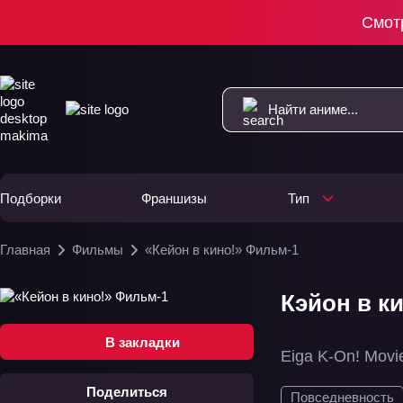
Смот
Подборки
Франшизы
Тип
Главная
Фильмы
«Кейон в кино!» Фильм-1
Кэйон в к
В закладки
Eiga K-On! Movi
Поделиться
Повседневность