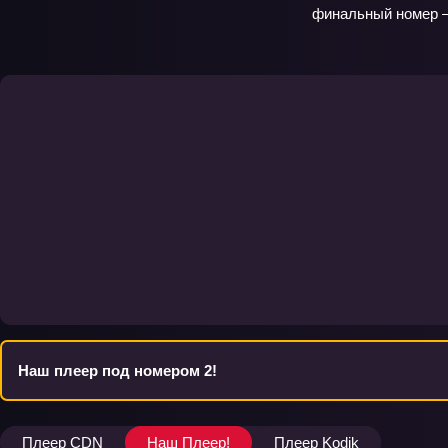
финальный номер —
Наш плеер под номером 2!
Плеер CDN
Наш Плеер!
Плеер Kodik