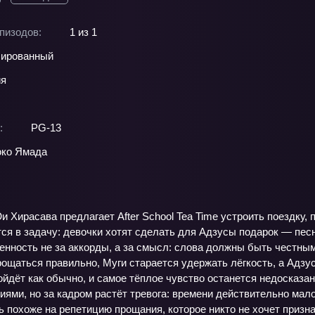
пизодов:
1 из 1
ированный
ия
:
PG-13
око Ямада
 Хирасава предлагает After School Tea Time устроить поездку, п
я в задачу: девочки хотят сделать для Адзусы подарок — песню
енность не за аккорды, а за смысл: слова должны быть честным
прощаться правильно, Муги старается удержать лёгкость, а Адзус
ойдёт как обычно, и самое тёплое чувство останется недосказ
ями, но за кадром растёт тревога: времени действительно мал
 похоже на репетицию прощания, которое никто не хочет признава