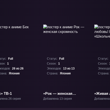
атус:
Full
Статус:
Full
Статус:
зон:
1
Сезон:
1
Сезон:
изодов:
26 из 26
Эпизодов:
13 из 13
Эпизодо
рана:
Япония
Страна:
Япония
Страна:
» ТВ-1
«Рок — женская
«Живая 
скромность» ТВ-1
Проект 
влена 26 серия
Добавлена 13 серия
Добавлена
идол»» 