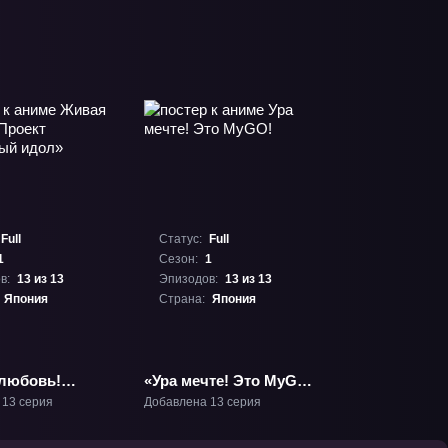
Full
Статус:
Full
1
Сезон:
1
в:
13 из 13
Эпизодов:
13 из 13
Япония
Страна:
Япония
любовь!
«Ура мечте! Это MyGO!»
«Школьный
ТВ-1
 13 серия
Добавлена 13 серия
ТВ-1