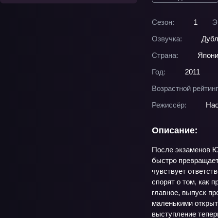
Сезон:
1
Э
Озвучка:
Дубл
Страна:
Япон
Год:
2011
Возрастной рейтинг
Режиссёр:
На
Описание:
После экзаменов Юи
быстро превращаетс
чувствует ответств
спорят о том, как 
главное, выпуск пр
маленькими открыти
выступление теперь