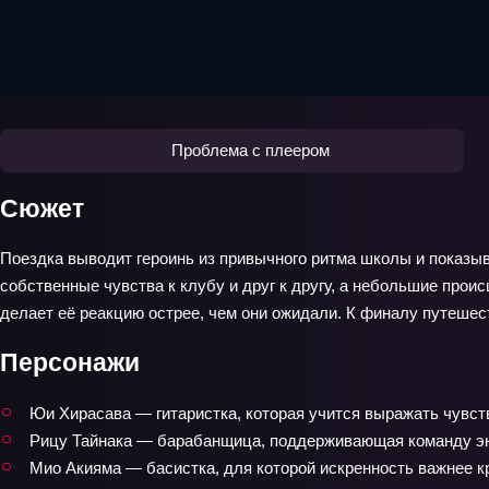
Проблема с плеером
Сюжет
Поездка выводит героинь из привычного ритма школы и показыв
собственные чувства к клубу и друг к другу, а небольшие прои
делает её реакцию острее, чем они ожидали. К финалу путешест
Персонажи
Юи Хирасава — гитаристка, которая учится выражать чувст
Рицу Тайнака — барабанщица, поддерживающая команду эн
Мио Акияма — басистка, для которой искренность важнее 