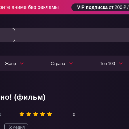
рите аниме без рекламы
VIP подписка
от 200 ₽ 
Жанр
Страна
Топ 100
ино! (фильм)
e
0
Комедия