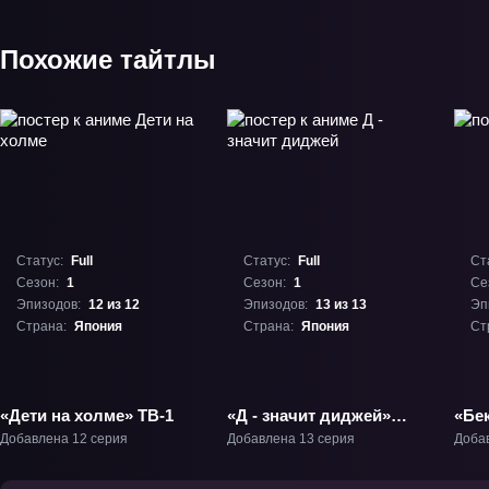
Похожие тайтлы
Статус:
Full
Статус:
Full
Ст
Сезон:
1
Сезон:
1
Се
Эпизодов:
12 из 12
Эпизодов:
13 из 13
Эп
Страна:
Япония
Страна:
Япония
Ст
«Дети на холме» ТВ-1
«Д - значит диджей»
«Бек
ТВ-1
Добавлена 12 серия
Добавлена 13 серия
Доба