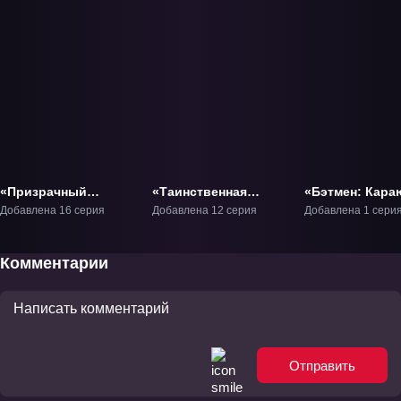
«Призрачный
«Таинственная
«Бэтмен: Кар
Наньтин» ТВ-1
гладь опасений»
рок над Готэм
Добавлена 16 серия
Добавлена 12 серия
Добавлена 1 сери
ТВ-1
Фильм-1
Комментарии
Отправить