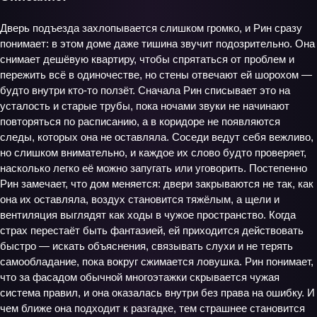
Дверь подъезда захлопывается слишком громко, и Рин сразу
понимает: в этом доме даже тишина звучит подозрительно. Она
снимает дешёвую квартиру, чтобы спрятаться от проблем и
пережить всё в одиночестве, но стены отвечают ей шорохом —
будто внутри кто‑то ползёт. Сначала Рин списывает это на
усталость и старые трубы, пока ночами звуки не начинают
повторяться по расписанию, а в коридоре не появляются
следы, которых она не оставляла. Соседи ведут себя вежливо,
но слишком внимательно, и каждое их слово будто проверяет,
насколько легко её можно запугать или уговорить. Постепенно
Рин замечает, что дом меняется: двери закрываются не так, как
она их оставляла, воздух становится тяжёлым, а щели и
вентиляция выглядят как ходы в чужое пространство. Когда
страх перестаёт быть фантазией, ей приходится действовать
быстро — искать объяснения, связывать слухи и не терять
самообладание, пока вокруг сжимается ловушка. Рин понимает,
что за фасадом обычной многоэтажки скрывается чужая
система правил, и она оказалась внутри без права на ошибку. И
чем ближе она подходит к разгадке, тем страшнее становится