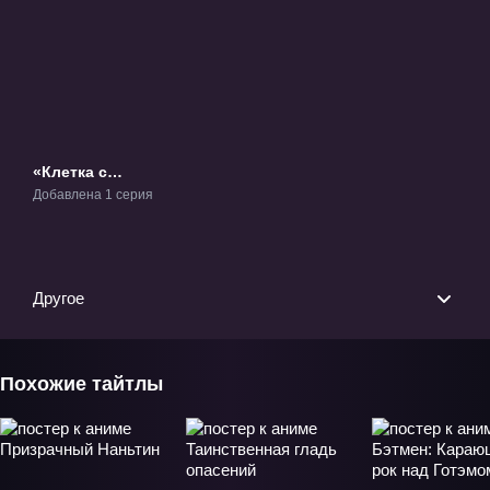
«Клетка с
насекомыми
Добавлена 1 серия
Араньи» Фильм-1
Другое
Похожие тайтлы