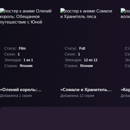
Статус:
Film
Статус:
Full
Ст
Сезон:
1
Сезон:
1
Се
Эпизодов:
1 из 1
Эпизодов:
12 из 12
Эп
Страна:
Япония
Страна:
Япония
Ст
«Олений король:
«Сомали и Хранитель
«Ко
Обещанное
леса» ТВ-1
Добавлена 1 серия
Добавлена 12 серия
Доба
путешествие с Юной»
Фильм-1