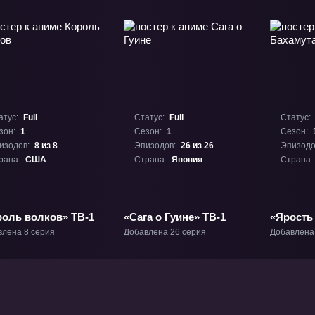
атус:
Full
Статус:
Full
Статус:
зон:
1
Сезон:
1
Сезон:
изодов:
8 из 8
Эпизодов:
26 из 26
Эпизодо
рана:
США
Страна:
Япония
Страна:
роль волков» ТВ-1
«Сага о Гуине» ТВ-1
«Ярость
Генезис»
влена 8 серия
Добавлена 26 серия
Добавлена