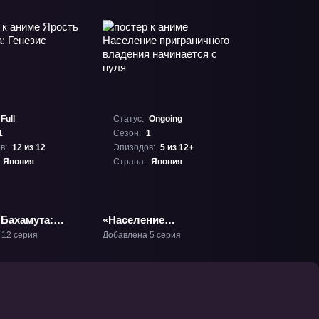
Full
Статус:
Ongoing
1
Сезон:
1
в:
12 из 12
Эпизодов:
5 из 12+
Япония
Страна:
Япония
 Бахамута:
«Население
 ТВ-1
приграничного
 12 серия
Добавлена 5 серия
владения начинается с
нуля» ТВ-1