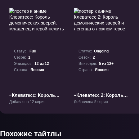
Статус:
Full
Статус:
Ongoing
Сезон:
1
Сезон:
2
Эпизодов:
12 из 12
Эпизодов:
5 из 12+
Страна:
Япония
Страна:
Япония
«Клеватесс: Король
«Клеватесс 2: Король
демонических зверей,
демонических зверей и
Добавлена 12 серия
Добавлена 5 серия
младенец и герой-
легенда о ложном
нежить» ТВ-1
герое» ТВ-2
Похожие тайтлы