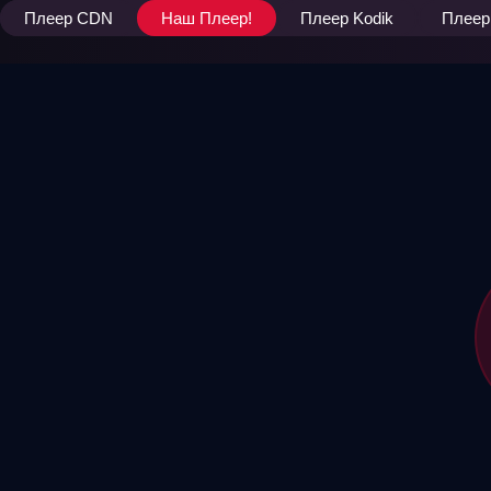
Плеер CDN
Наш Плеер!
Плеер Kodik
Плеер 