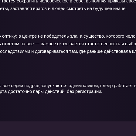
ытается сохранить человеческое в себе, выполняя приказы свое
ёты, заставляя врагов и людей смотреть на будущее иначе.
оптику: в центре не победитель зла, а существо, которого чел
 ответом на всё — важнее оказывается ответственность и выбо
последствиями и договариваться там, где раньше действовала кл
 все серии подряд запускаются одним кликом, плеер работает в
рта достаточно пары действий, без регистрации.