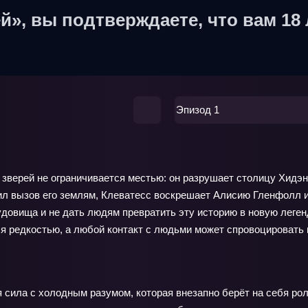
й», вы подтверждаете, что вам 18 
Эпизод 1
 зверей не ограничивается местью: он разрушает столицу Хидэ
сил вызов его землям, Клеватесс воскрешает Алисию Гленфолл и
овища и не дать людям превратить эту историю в новую легенд
я редкостью, а любой контакт с людьми может спровоцировать 
сила с холодным разумом, которая внезапно берёт на себя рол