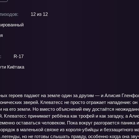
пизодов:
12 из 12
ированный
ия
:
R-17
ути Киётака
ных героев падают на земле один за другим — и Алисия Гленфо
нических зверей. Клеватесс не просто отражает нападение: он и
и на его земли. Но вместо объяснений ему достаётся неожида
. Клеватесс принимает ребёнка как трофей и как загадку, а Али
менно оставаться человеком. Пока вокруг разгорается паника и
порядок в маленькой связке из короля-убийцы и беззащитного м
 легенды, но не готовы слышать правду, особенно когда она зву