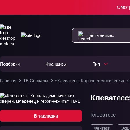
Смот
Подборки
Франшизы
Тип
Главная
ТВ Сериалы
«Клеватесс: Король демонических зв
Клеватесс
Клеватесс
В закладки
Фентези
Экш