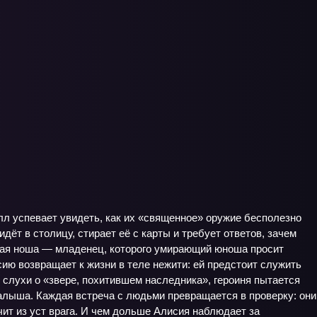
лл успевает увидеть, как их «священное» оружие бесполезно
дёт в столицу, стирает её с карты и требует ответов, зачем
нная ноша — младенец, которого умирающий юноша просит
сию возвращает к жизни в теле нежити: ей предстоит служить
 слухи о «звере, похитившем наследника», героиня пытается
алыша. Каждая встреча с людьми превращается в проверку: они
чит из уст врага. И чем дольше Алисия наблюдает за