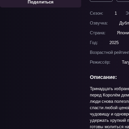
Поделиться
Сезон:
1
Э
Озвучка:
Дубл
Страна:
Япон
Год:
2025
Возрастной рейтинг
Режиссёр:
Таг
Описание:
Тринадцать избран
перед Королём демо
люди снова полезл
спасти любой ценой
чудовищу и одновре
удержать хрупкий 
готовы молиться на