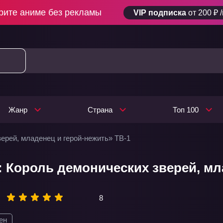
рите аниме без рекламы
VIP подписка
от 200 ₽ 
Жанр
Страна
Топ 100
ерей, младенец и герой-нежить» ТВ-1
: Король демонических зверей, мла
8
ен