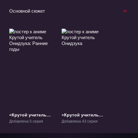
Основной сюжет
«Крутой учитель
«Крутой учитель
Онидзука: Ранние
Онидзука» ТВ-1
Добавлена 5 серия
Добавлена 43 серия
годы» ОВА-1