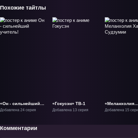
Похожие тайтлы
«Он - сильнейший
«Гокусэн» ТВ-1
«Меланхолия
учитель!» ТВ-1
Харухи Судзу
Добавлена 24 серия
Добавлена 13 серия
Добавлена 15 сер
ТВ-1
Комментарии