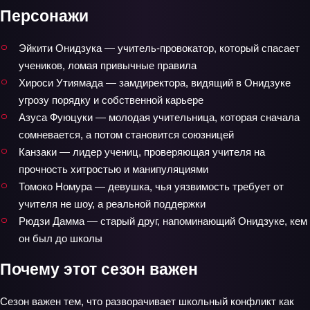
Персонажи
Эйкити Онидзука — учитель‑провокатор, который спасает
учеников, ломая привычные правила
Хироси Утиямада — замдиректора, видящий в Онидзуке
угрозу порядку и собственной карьере
Азуcа Фуюцуки — молодая учительница, которая сначала
сомневается, а потом становится союзницей
Канзаки — лидер учениц, проверяющая учителя на
прочность хитростью и манипуляциями
Томоко Номура — девушка, чья уязвимость требует от
учителя не шоу, а реальной поддержки
Рюдзи Дамма — старый друг, напоминающий Онидзуке, кем
он был до школы
Почему этот сезон важен
Сезон важен тем, что разворачивает школьный конфликт как