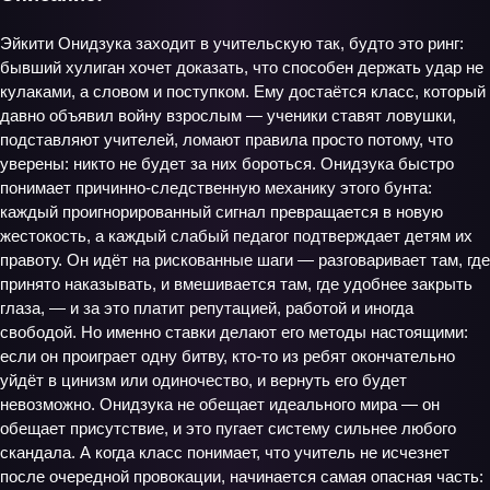
Эйкити Онидзука заходит в учительскую так, будто это ринг:
бывший хулиган хочет доказать, что способен держать удар не
кулаками, а словом и поступком. Ему достаётся класс, который
давно объявил войну взрослым — ученики ставят ловушки,
подставляют учителей, ломают правила просто потому, что
уверены: никто не будет за них бороться. Онидзука быстро
понимает причинно‑следственную механику этого бунта:
каждый проигнорированный сигнал превращается в новую
жестокость, а каждый слабый педагог подтверждает детям их
правоту. Он идёт на рискованные шаги — разговаривает там, где
принято наказывать, и вмешивается там, где удобнее закрыть
глаза, — и за это платит репутацией, работой и иногда
свободой. Но именно ставки делают его методы настоящими:
если он проиграет одну битву, кто‑то из ребят окончательно
уйдёт в цинизм или одиночество, и вернуть его будет
невозможно. Онидзука не обещает идеального мира — он
обещает присутствие, и это пугает систему сильнее любого
скандала. А когда класс понимает, что учитель не исчезнет
после очередной провокации, начинается самая опасная часть: