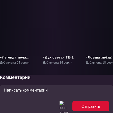
«Легенда меча
«Дух света» ТВ-1
«Ловцы звёзд:
синего лотоса» ТВ-1
Истоки» ТВ-1
Добавлена 54 серия
Добавлена 14 серия
Добавлена 18 сер
Комментарии
Отправить