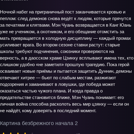
Ночной набег на приграничный пост заканчивается кровью и
пеплом: след демонов снова ведёт к людям, которые прячутся
за печатями и клятвами. Мэн Чуань возвращается в Канг Юань
уже не учеником, а охотником, и его обещание отомстить за
мать превращается в холодную дисциплину — каждый промах
усиливает врага. Во втором сезоне ставки растут: старые
школы требуют подчинения, союзники проверяются на
верность, а в даосском храме Цзинху всплывают имена тех, кто
слишком удобно «не заметил» прошлую трагедию. Пока герой
осваивает новые приёмы и пытается защитить Дуннин, демоны
отвечают хитрее — бьют по слабым местам, разжигают
подозрения и заманивают в ловушки, где победа может
оказаться частью чужого плана. И когда правда о
предательстве становится ближе, Мэн Чуань понимает: его
личная война способна расколоть весь мир цзянху — если он
не найдёт, кому доверять в последний момент.
Картина безбрежного начала 2