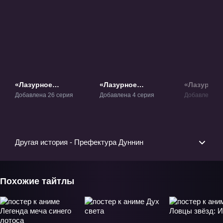
«Лазурное
«Лазурное
«Лазурное
наследие» ТВ-1
наследие:
2» ТВ-2
Добавлена 26 серия
Добавлена 4 серия
Добавлена 36
Префектура Дуннин»
ОВА-1
Другая история - Префектура Дуннин
Похожие тайтлы